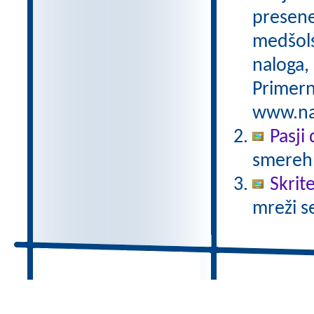
preseneč
medšols
naloga,
Primern
www.nas
Pasji
smereh
Skrit
mreži s