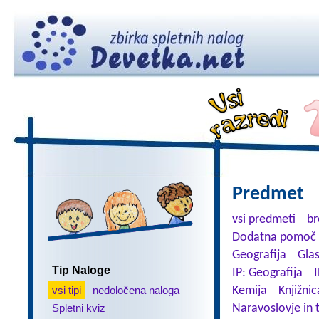
Predmet
vsi predmeti
br
Dodatna pomoč 
Geografija
Gla
Tip Naloge
IP: Geografija
I
vsi tipi
nedoločena naloga
Kemija
Knjižnic
Spletni kviz
Naravoslovje in 