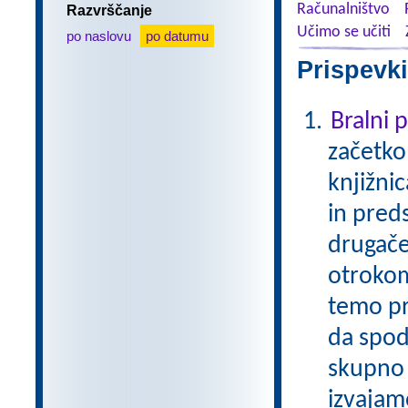
Računalništvo
Razvrščanje
Učimo se učiti
po naslovu
po datumu
Prispevki
Bralni
začetko
knjižni
in pred
drugače
otrokom
temo pr
da spod
skupno 
izvajam