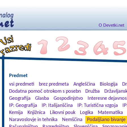
O Devetki.net
Predmet
vsi predmeti
brez predmeta
Angleščina
Biologija
Dn
Dodatna pomoč otrokom s posebn
Družba
Državljansk
Geografija
Glasba
Gospodinjstvo
Interesne dejavnos
IP: Geografija
IP: Italijanščina
IP: Turistična vzgoja
IP
Kemija
Knjižnica
Likovni pouk
Logika
Matematika
Naravoslovje in tehnika
Nemščina
Podaljšano bivanje
Računalništvo
Razredništvo
Slovenščina
Spoznavanje