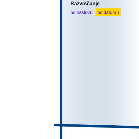
Razvrščanje
po naslovu
po datumu