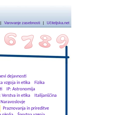
|
Varovanje zasebnosti
|
Učiteljska.net
evi dejavnosti
a vzgoja in etika
Fizika
ti
IP: Astronomija
: Verstva in etika
Italijanščina
Naravoslovje
Praznovanja in prireditve
 okolja
Športna vzgoja