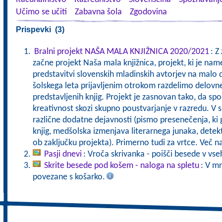
Učimo se učiti
Zabavna šola
Zgodovina
Prispevki (3)
Bralni projekt NAŠA MALA KNJIŽNICA 2020/2021
: Z
začne projekt Naša mala knjižnica, projekt, ki je nam
predstavitvi slovenskih mladinskih avtorjev na malo 
šolskega leta prijavljenim otrokom razdelimo delovn
predstavljenih knjig. Projekt je zasnovan tako, da sp
kreativnost skozi skupno poustvarjanje v razredu. V 
različne dodatne dejavnosti (pismo presenečenja, ki g
knjig, medšolska izmenjava literarnega junaka, detek
ob zaključku projekta). Primerno tudi za vrtce. Več 
Pasji dnevi
: Vroča skrivanka - poišči besede v vs
Skrite besede pod košem - naloga na spletu
: V mr
povezane s košarko.