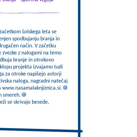
 začetkom šolskega leta se
enjen spodbujanju branja in
drugačen način. V začetku
e zvezke z nalogami na temo
odbuja branje in otrokovo
sklopu projekta izvajamo tudi
a za otroke napišejo avtorji
tivska naloga, nagradni natečaj
na www.nasamalaknjiznica.si.
eh smereh.
eži se skrivajo besede,