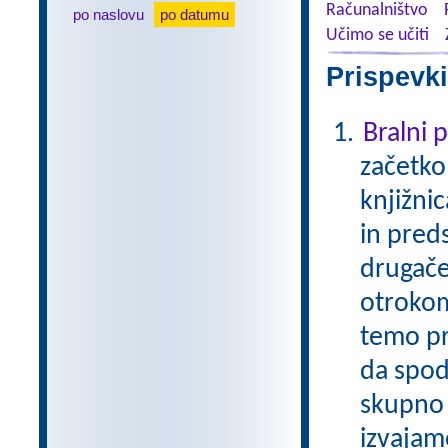
Računalništvo
po naslovu
po datumu
Učimo se učiti
Prispevki
Bralni
začetko
knjižni
in pred
drugače
otrokom
temo pr
da spod
skupno 
izvajam