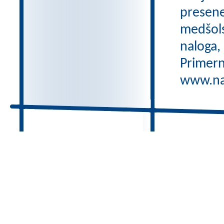
preseneč
medšols
naloga,
Primern
www.nas