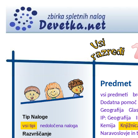
Predmet
vsi predmeti
br
Dodatna pomoč 
Geografija
Gla
Tip Naloge
IP: Geografija
I
vsi tipi
nedoločena naloga
Kemija
Knjižnic
Naravoslovje in 
Razvrščanje