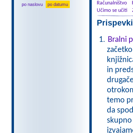
Računalništvo
po naslovu
po datumu
Učimo se učiti
Prispevki
Bralni
začetko
knjižni
in pred
drugače
otrokom
temo pr
da spod
skupno 
izvajam