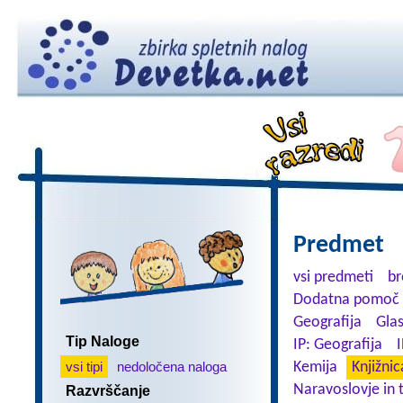
Predmet
vsi predmeti
br
Dodatna pomoč 
Geografija
Gla
Tip Naloge
IP: Geografija
I
vsi tipi
nedoločena naloga
Kemija
Knjižnic
Naravoslovje in 
Razvrščanje