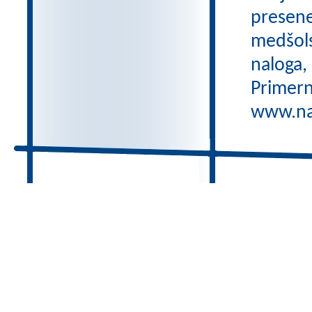
preseneč
medšols
naloga,
Primern
www.nas