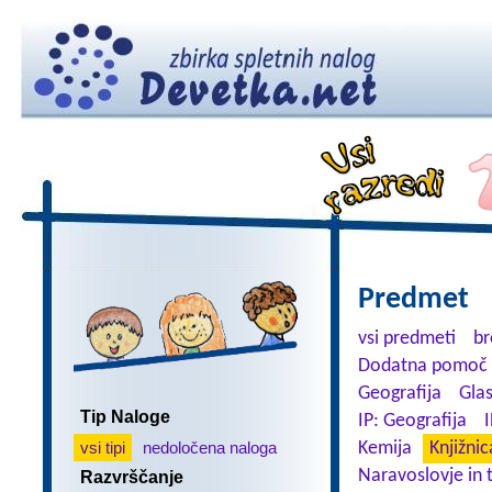
Predmet
vsi predmeti
br
Dodatna pomoč 
Geografija
Gla
Tip Naloge
IP: Geografija
I
vsi tipi
nedoločena naloga
Kemija
Knjižnic
Naravoslovje in 
Razvrščanje