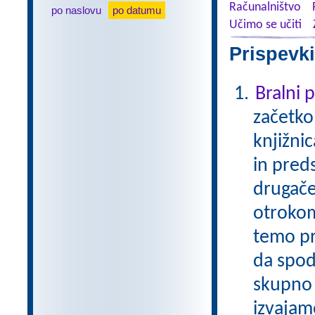
Računalništvo
po naslovu
po datumu
Učimo se učiti
Prispevki
Bralni
začetko
knjižni
in pred
drugače
otrokom
temo pr
da spod
skupno 
izvajam