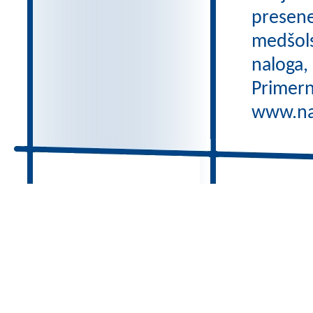
preseneč
medšols
naloga,
Primern
www.nas