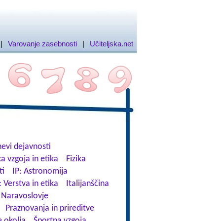
|
Varovanje zasebnosti
|
Učiteljska.net
evi dejavnosti
a vzgoja in etika
Fizika
ti
IP: Astronomija
: Verstva in etika
Italijanščina
Naravoslovje
Praznovanja in prireditve
 okolja
Športna vzgoja