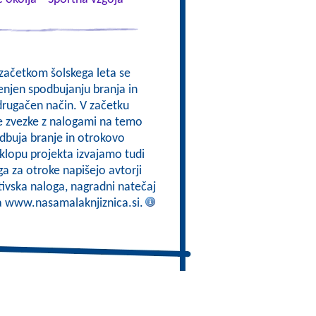
 začetkom šolskega leta se
enjen spodbujanju branja in
drugačen način. V začetku
e zvezke z nalogami na temo
odbuja branje in otrokovo
sklopu projekta izvajamo tudi
a za otroke napišejo avtorji
tivska naloga, nagradni natečaj
na www.nasamalaknjiznica.si.