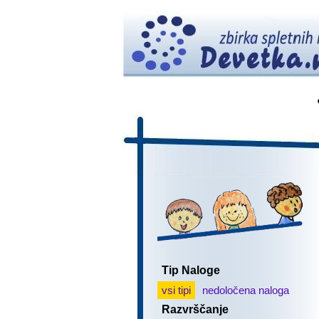
Tip Naloge
vsi tipi
nedoločena naloga
Razvrščanje