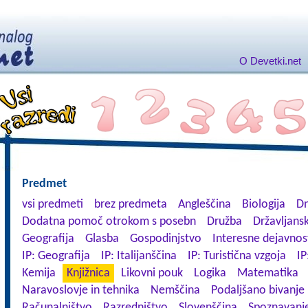
O Devetki.net
Predmet
vsi predmeti
brez predmeta
Angleščina
Biologija
Dn
Dodatna pomoč otrokom s posebn
Družba
Državljansk
Geografija
Glasba
Gospodinjstvo
Interesne dejavnos
IP: Geografija
IP: Italijanščina
IP: Turistična vzgoja
IP
Kemija
Knjižnica
Likovni pouk
Logika
Matematika
Naravoslovje in tehnika
Nemščina
Podaljšano bivanje
Računalništvo
Razredništvo
Slovenščina
Spoznavanje