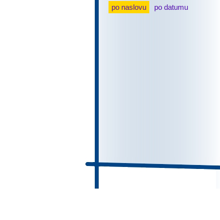
po naslovu
po datumu