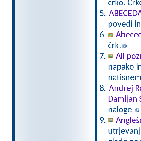
črko. Čr
ABECEDA 
povedi in
Abece
črk.
Ali poz
napako in
natisne
Andrej R
Damijan 
naloge.
Anglešč
utrjevanj