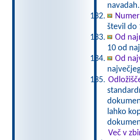
navadah. 
Numeri
števil do
Od naj
10 od na
Od naj
največje
Odložišč
standardn
dokumentu
lahko kop
dokument.
Več v zb