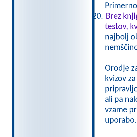
Primerno 
Brez knji
testov, k
najbolj o
nemščino,
Orodje z
kvizov z
pripravlj
ali pa na
vzame pri
uporabo.