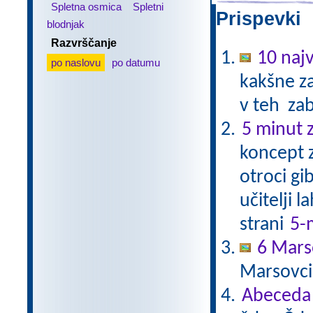
Spletna osmica
Spletni
Prispevki 
blodnjak
Razvrščanje
10 najv
po naslovu
po datumu
kakšne za
v teh zab
5 minut z
koncept z
otroci gi
učitelji 
strani
5-
6 Mars
Marsovci
Abeceda