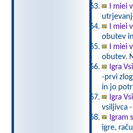
I miei 
utrjevanj
I miei v
obutev in
I miei v
obutev. N
Igra Vs
-prvi zlog
in jo potr
Igra Vsi
vsiljivca 
Igram 
igre, rač