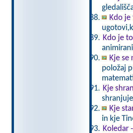
gledališč
Kdo je
ugotovi,k
Kdo je t
animirani 
Kje se
položaj 
matematič
Kje shra
shranjuj
Kje sta
in kje Tin
Koledar 