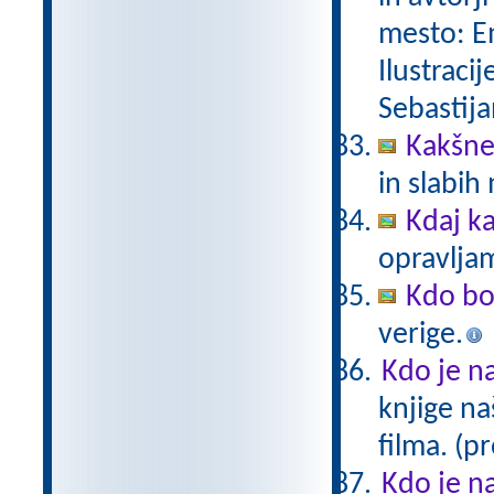
mesto: Em
Ilustracij
Sebastija
Kakšne
in slabi
Kdaj k
opravljam
Kdo bo
verige.
Kdo je na
knjige na
filma. (p
Kdo je na