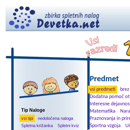
Predmet
vsi predmeti
brez
Dodatna pomoč ot
Interesne dejavnos
Tip Naloge
Matematika
Nara
vsi tipi
nedoločena naloga
Praznovanja in prir
Spletna križanka
Spletni kviz
Športna vzgoja
Uč