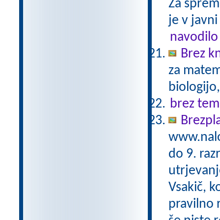
Za sprem
je v javni
navodilo
Brez kn
za matema
biologijo
brez tem
Brezpl
www.nalo
do 9. raz
utrjevanj
Vsakič, k
pravilno 