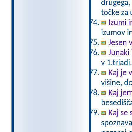
drugega, 
točke za 
Izumi i
izumov in
Jesen v
Junaki 
v 1.triadi
Kaj je v
višine, d
Kaj je
besedišč
Kaj se 
spoznava