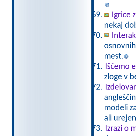
Igrice
nekaj dob
Interak
osnovnih 
mest.
Iščemo 
zloge v b
Izdelovan
angleščin
modeli za
ali urejen
Izrazi o 