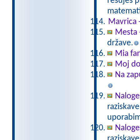
rešuješ p
matemati
Mavrica 
Mesta 
države.
Mia fam
Moj d
Na zap
Naloge
raziskave
uporabim
Naloge
raziskave