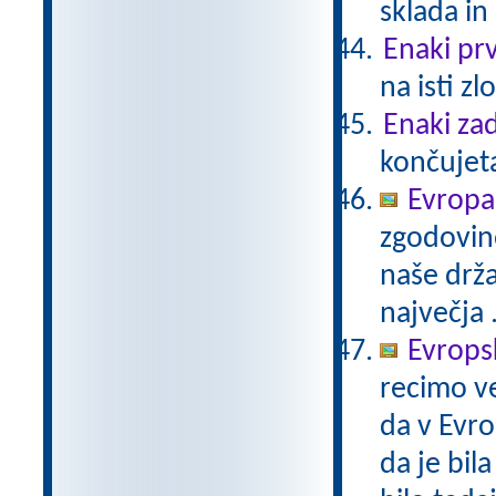
sklada in
Enaki prv
na isti zl
Enaki zad
končujeta
Evropa
zgodovino
naše drža
največja 
Evropsk
recimo ve
da v Evro
da je bil