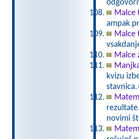
odgovorit
Malce 
ampak pr
Malce 
vsakdanje
Malce 
Manjka
kvizu izb
stavnica.
Matema
rezultate
novimi št
Matema