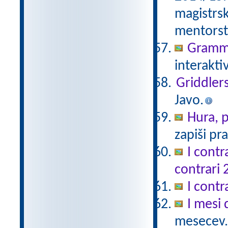
magistrs
mentorst
Gramma
interakti
Griddlers
Javo.
Hura, p
zapiši pra
I contr
contrari 
I contr
I mesi 
mesecev.