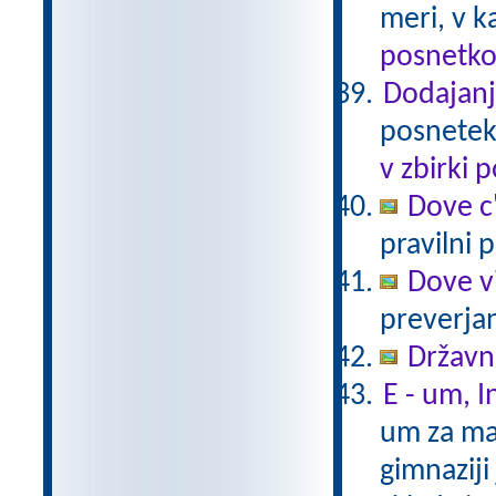
meri, v k
posnetko
Dodajanje
posnetek 
v zbirki 
Dove c
pravilni 
Dove v
preverjan
Državni
E - um, 
um za ma
gimnaziji