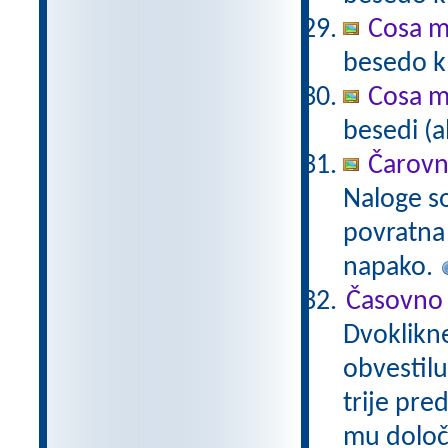
Cosa m
besedo k 
Cosa m
besedi (a
Čarovn
Naloge s
povratna 
napako.
Časovno 
Dvoklikne
obvestilu
trije pre
mu določ