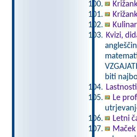
Križank
Križank
Kulinar
Kvizi, di
angleščin
matemati
VZGAJATI
biti najb
Lastnosti
Le prof
utrjevanj
Letni č
Maček 