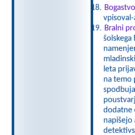
Bogastvo
vpisoval-
Bralni p
šolskega 
namenjen
mladinski
leta prij
na temo p
spodbuja
poustvarj
dodatne d
napišejo 
detektivs