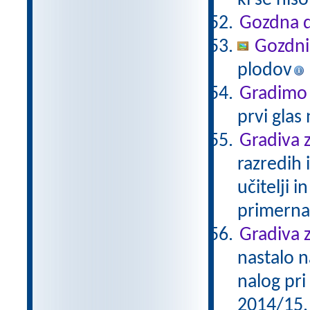
ki še nis
Gozdna d
Gozdni
plodov
Gradimo 
prvi glas
Gradiva z
razredih 
učitelji 
primerna
Gradiva z
nastalo n
nalog pri
2014/15. 