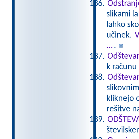
Odstranje
slikami l
lahko sko
učinek.
V
...
.
Odšteva
k računu 
Odštevan
slikovnim
kliknejo 
rešitve n
ODŠTEVAN
številsk