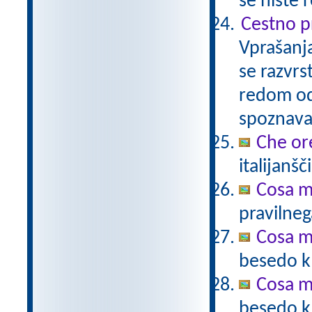
še niste 
Cestno pr
Vprašanja
se razvrs
redom od
spoznava
Che or
italijanšč
Cosa mi
pravilneg
Cosa m
besedo k 
Cosa m
besedo k 