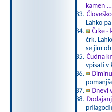
kamen ...
Človeško
Lahko pa 
Črke - 
črk. Lahk
se jim ob
Čudna kr
vpisati v
Diminu
pomanjšev
Dnevi 
Dodajanj
prilagodi