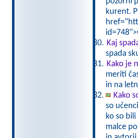
pozorni p
kurent. P
href="ht
id=748">
Kaj spad
spada sk
Kako je n
meriti čas
in na let
Kako so
so učenci
ko so bil
malce poi
in avtorj