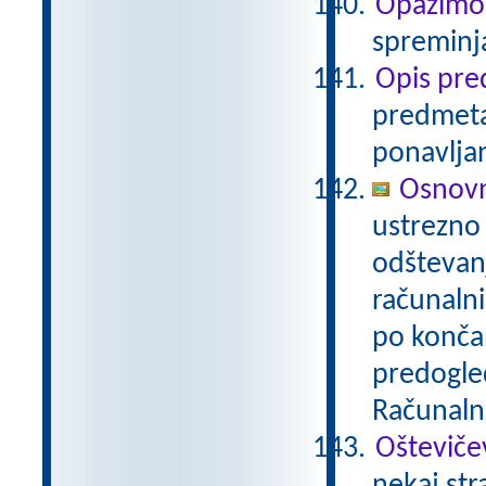
Opazimo
spreminj
Opis pr
predmeta 
ponavlja
Osnovn
ustrezno 
odštevan
računalni
po konča
predogled
Računalni
Ošteviče