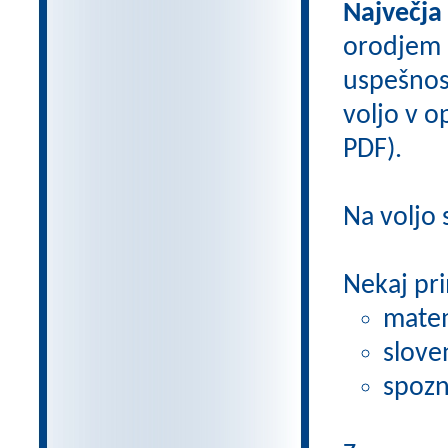
Največja
orodjem
uspešnos
voljo v op
PDF).
Na voljo
Nekaj pri
matem
slove
spozn