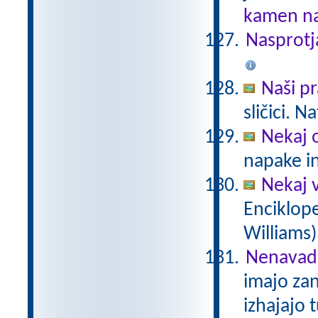
kamen na
Nasprotj
Naši pr
sličici. 
Nekaj o
napake in
Nekaj v
Enciklope
Williams)
Nenavadn
imajo za
izhajajo 