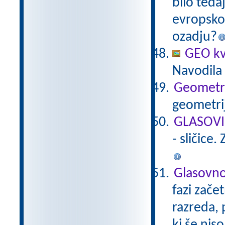
bilo teda
evropsko
ozadju?
GEO kv
Navodila 
Geometri
geometrij
GLASOVI -
- sličice
Glasovno
fazi zač
razreda, 