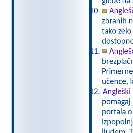
glede na 
Anglešč
zbranih n
tako zelo
dostopno
Anglešč
brezplačn
Primerne 
učence, k
Angleški
pomagaj z
portala o
izpopolnj
ljudem. T