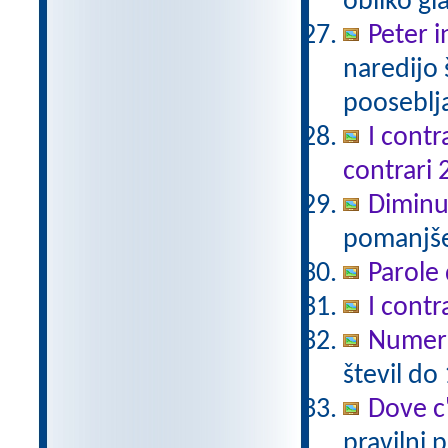
obliko gl
Peter i
naredijo 
pooseblj
I contr
contrari 
Diminu
pomanjšev
Parole 
I contr
Numeri
števil do
Dove c
pravilni 