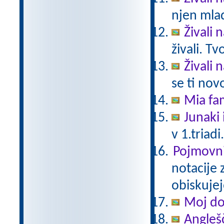
njen mlad
Živali 
živali. T
Živali 
se ti nov
Mia fam
Junaki 
v 1.triadi
Pojmovni
notacije 
obiskujej
Moj d
Anglešč