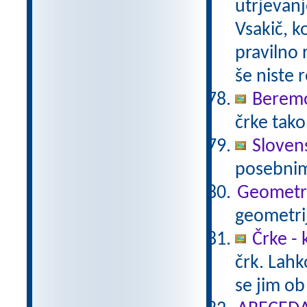
utrjevanj
Vsakič, k
pravilno 
še niste 
Beremo
črke tako
Sloven
posebnimi
Geometri
geometrij
Črke - 
črk. Lahk
se jim ob