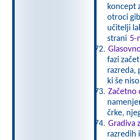
koncept z
otroci gi
učitelji 
strani
5-
Glasovno
fazi zač
razreda, 
ki še nis
Začetno 
namenjen
črke, nje
Gradiva z
razredih 