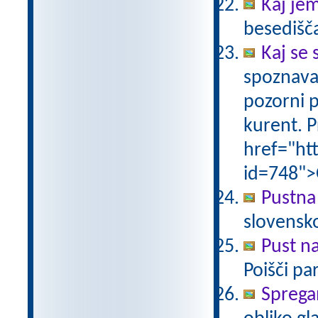
Kaj je
besedišč
Kaj se 
spoznava
pozorni p
kurent. P
href="ht
id=748">
Pustna
slovensk
Pust n
Poišči pa
Sprega