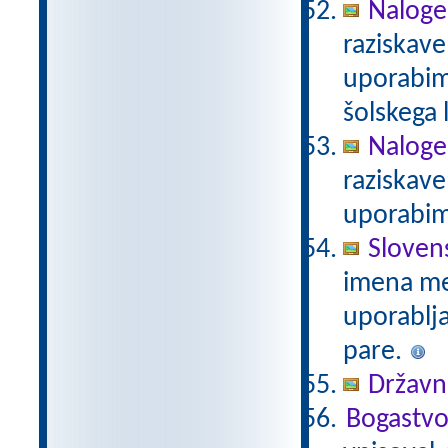
Naloge
raziskave
uporabim
šolskega 
Naloge
raziskave
uporabim
Sloven
imena mes
uporablj
pare.
Državni
Bogastvo