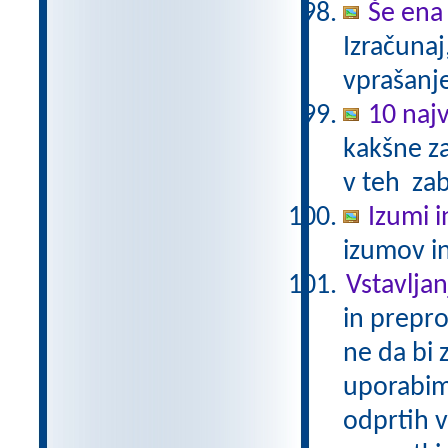
Še ena
Izračunaj
vprašanj
10 najv
kakšne za
v teh zab
Izumi i
izumov in
Vstavljan
in prepro
ne da bi 
uporabim
odprtih v