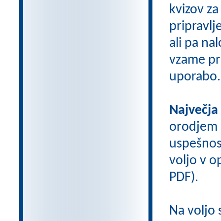
kvizov z
pripravlj
ali pa na
vzame pri
uporabo.
Največja
orodjem
uspešnos
voljo v op
PDF).
Na voljo