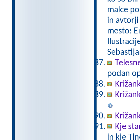
malce poi
in avtorj
mesto: Em
Ilustracij
Sebastija
Telesne
podan op
Križank
Križank
Križank
Kje sta
in kje Tin