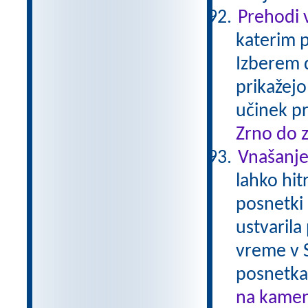
Prehodi 
katerim p
Izberem d
prikažejo
učinek p
Zrno do 
Vnašanje
lahko hit
posnetki 
ustvarila
vreme v 
posnetka
na kamen 