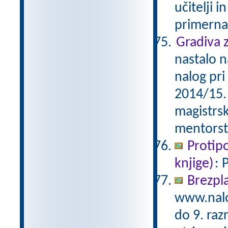
učitelji 
primerna
Gradiva z
nastalo n
nalog pri
2014/15. 
magistrs
mentorst
Protip
knjige)
: 
Brezpl
www.nalo
do 9. raz