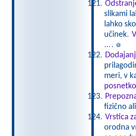
Odstranje
slikami l
lahko sko
učinek.
V
...
.
Dodajanj
prilagodi
meri, v k
posnetko
Prepoznaj
fizično a
Vrstica z
orodna vr