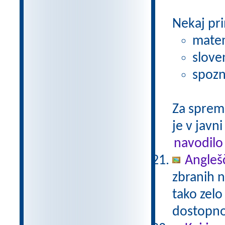
Nekaj pri
matem
slove
spozn
Za sprem
je v javni
navodilo
Anglešč
zbranih n
tako zelo
dostopno