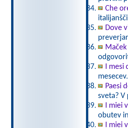
Che or
italijanšč
Dove v
preverjan
Maček 
odgovorit
I mesi 
mesecev.
Paesi 
sveta? V 
I miei v
obutev in
I miei v