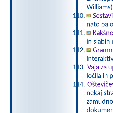
Williams)
Sestavi
nato pa o
Kakšne
in slabi
Gramma
interakti
Vaja za u
ločila in
Ošteviče
nekaj str
zamudno 
dokumenta