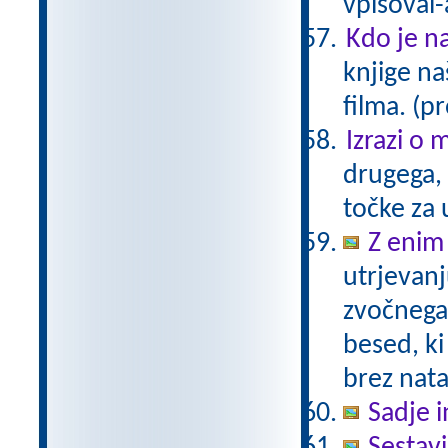
vpisoval-
Kdo je na
knjige na
filma. (p
Izrazi o 
drugega, 
točke za 
Z enim
utrjevanj
zvočnega
besed, ki
brez nat
Sadje i