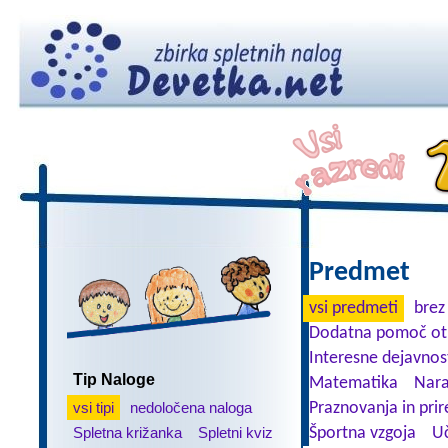
Predmet
vsi predmeti
brez
Dodatna pomoč ot
Interesne dejavnos
Tip Naloge
Matematika
Nara
vsi tipi
nedoločena naloga
Praznovanja in prir
Spletna križanka
Spletni kviz
Športna vzgoja
Uč