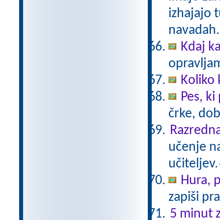
izhajajo 
navadah. 
Kdaj k
opravljam
Koliko 
Pes, ki
črke, dob
Razredna
učenje na
učiteljev.
Hura, p
zapiši pra
5 minut z