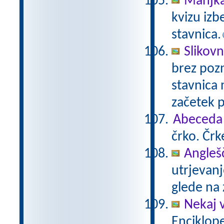
Manjka
kvizu izb
stavnica.
Slikov
brez pozn
stavnica 
začetek 
Abeceda
črko. Čr
Anglešč
utrjevanj
glede na 
Nekaj v
Enciklope