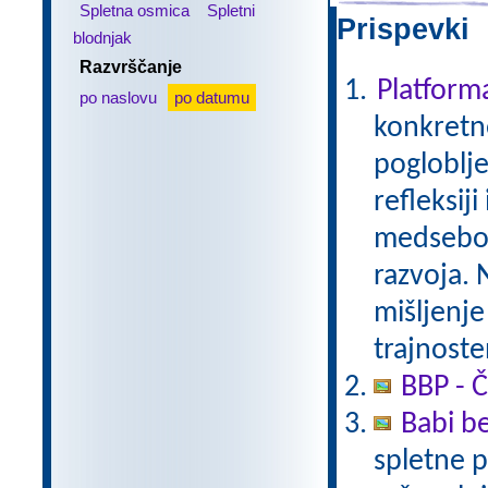
Spletna osmica
Spletni
Prispevki 
blodnjak
Razvrščanje
Platfor
po naslovu
po datumu
konkretne
pogloblje
refleksij
medseboj
razvoja. 
mišljenje
trajnoste
BBP - Č
Babi be
spletne p