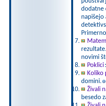
poustvarj
dodatne d
napišejo 
detektivs
Primerno 
Matema
rezultate
novimi št
Poklici
Koliko 
domini.
Živali 
besedo za
Živali n