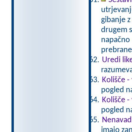
Sestav
utrjevanj
gibanje z
drugem sk
napačno 
prebraneg
Uredi lik
razumeva
Kolišče -
pogled na
Kolišče -
pogled na
Nenavadn
imajo za