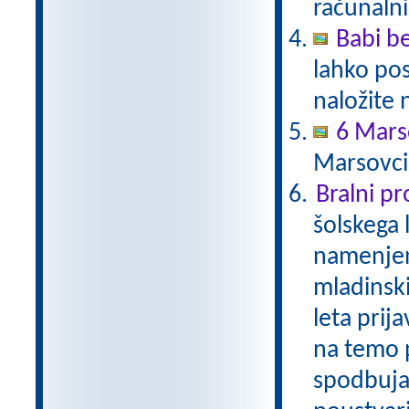
računalni
Babi be
lahko pos
naložite 
6 Mars
Marsovci
Bralni p
šolskega 
namenjen
mladinski
leta prij
na temo p
spodbuja