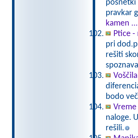
posnetki 
pravkar 
kamen ...
Ptice 
pri dod.p
rešiti sk
spoznava
Voščil
diferencia
bodo veči
Vreme 
naloge. 
rešili.