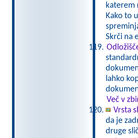
katerem m
Kako to u
spreminja
Skrči na 
Odložišč
standardn
dokumentu
lahko kop
dokument.
Več v zb
Vrsta sl
da je zadn
druge slič