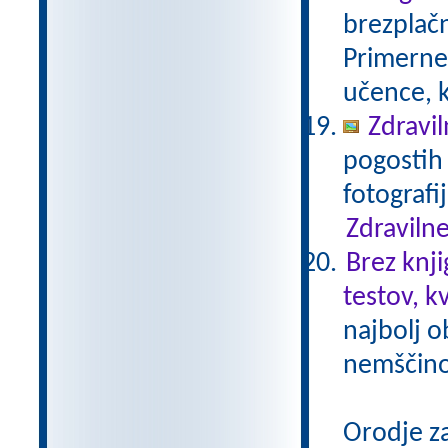
brezplačn
Primerne 
učence, k
Zdravil
pogostih 
fotografi
Zdravilne
Brez knji
testov, k
najbolj o
nemščino,
Orodje z