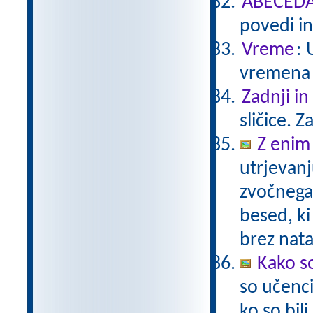
ABECEDA 
povedi in
Vreme
: 
vremena 
Zadnji in
sličice. 
Z enim
utrjevanj
zvočnega
besed, ki
brez nat
Kako so
so učenci
ko so bil