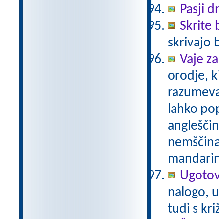
Pasji d
Skrite
skrivajo 
Vaje za
orodje, k
razumevan
lahko pop
angleščin
nemščina,
mandarin
Ugotov
nalogo, u
tudi s kr