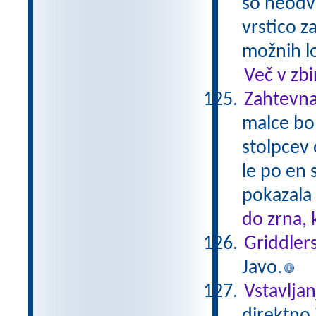
so neodv
vrstico z
možnih lo
Več v zb
Zahtevna
malce bol
stolpcev 
le po en 
pokazala
do zrna,
Griddlers
Javo.
Vstavljan