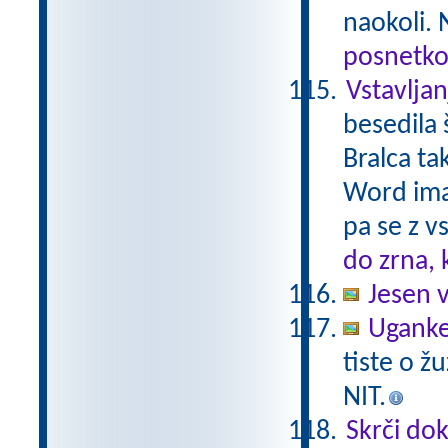
naokoli. 
posnetko
Vstavlja
besedila 
Bralca ta
Word ima 
pa se z 
do zrna,
Jesen v
Uganke
tiste o ž
NIT.
Skrči do