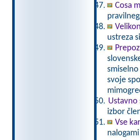
Cosa mi
pravilneg
Veliko
ustreza s
Prepoz
slovenske
smiselno 
svoje spo
mimogred
Ustavno 
izbor čle
Vse ka
nalogami 