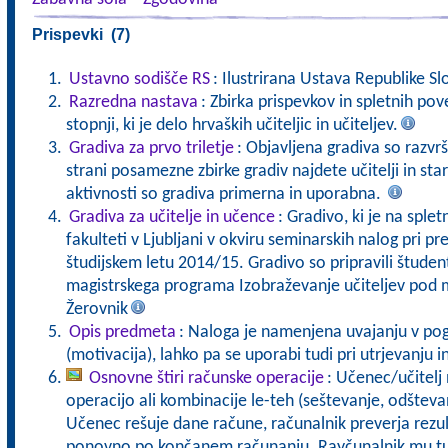
Prispevki (7)
Ustavno sodišče RS
: Ilustrirana Ustava Republike Sl
Razredna nastava
: Zbirka prispevkov in spletnih po
stopnji, ki je delo hrvaških učiteljic in učiteljev.
Gradiva za prvo triletje
: Objavljena gradiva so razvr
strani posamezne zbirke gradiv najdete učitelji in sta
aktivnosti so gradiva primerna in uporabna.
Gradiva za učitelje in učence
: Gradivo, ki je na sple
fakulteti v Ljubljani v okviru seminarskih nalog pri p
študijskem letu 2014/15. Gradivo so pripravili študent
magistrskega programa Izobraževanje učiteljev pod 
Žerovnik
Opis predmeta
: Naloga je namenjena uvajanju v po
(motivacija), lahko pa se uporabi tudi pri utrjevanju 
Osnovne štiri računske operacije
: Učenec/učitelj
operacijo ali kombinacije le-teh (seštevanje, odšteva
Učenec rešuje dane račune, računalnik preverja rezult
ponovno po končanem računanju. Rayčunalnik mu tud