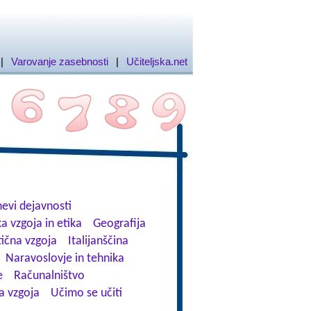
|
Varovanje zasebnosti
|
Učiteljska.net
evi dejavnosti
a vzgoja in etika
Geografija
tična vzgoja
Italijanščina
Naravoslovje in tehnika
e
Računalništvo
a vzgoja
Učimo se učiti