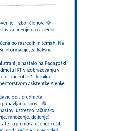
ovenije - izbor členov.
vezav za učenje na razredni
ščena po razredih in temah. Na
rši informacije, za kakšne
tni strani je nastalo na Pedagoški
redmetu IKT v izobraževanju v
i in študentke 1. letnika
mentorstvom asistentke Alenke
glavje opis predmeta
in ponavljanju snovi.
 nastavi ustrezno računsko
nje, množenje, deljenje).
ate, ki jih mora učenec rešiti
i poda rešitve v predogled.