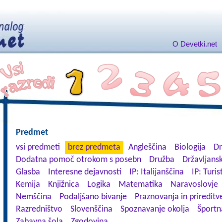
O Devetki.net
Predmet
vsi predmeti
brez predmeta
Angleščina
Biologija
Dn
Dodatna pomoč otrokom s posebn
Družba
Državljansk
Glasba
Interesne dejavnosti
IP: Italijanščina
IP: Turis
Kemija
Knjižnica
Logika
Matematika
Naravoslovje
Nemščina
Podaljšano bivanje
Praznovanja in prireditv
Razredništvo
Slovenščina
Spoznavanje okolja
Športn
Zabavna šola
Zgodovina