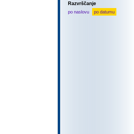
Razvrščanje
po naslovu
po datumu