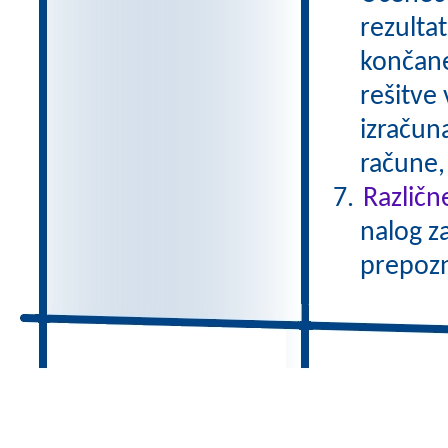
rezulta
končane
rešitve
izračun
račune, 
Različn
nalog za
prepozna