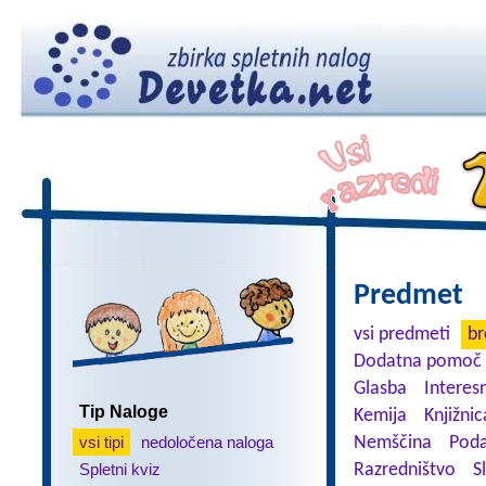
Predmet
vsi predmeti
br
Dodatna pomoč 
Glasba
Interes
Tip Naloge
Kemija
Knjižnic
vsi tipi
nedoločena naloga
Nemščina
Poda
Spletni kviz
Razredništvo
S