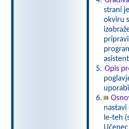
Gradiva
strani j
okviru 
izobraž
pripravi
program
asisten
Opis p
poglavj
uporabi
Osnov
nastavi
le-teh 
Učenec 