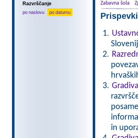
Zabavna šola
Z
Razvrščanje
po naslovu
po datumu
Prispevki
Ustavno
Slovenij
Razred
povezav
hrvaških
Gradiva
razvršč
posamezn
informa
in upor