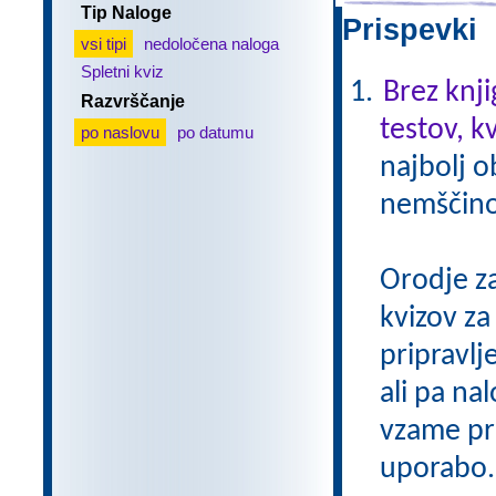
Tip Naloge
Prispevki 
vsi tipi
nedoločena naloga
Spletni kviz
Brez knji
Razvrščanje
testov, k
po naslovu
po datumu
najbolj o
nemščino,
Orodje z
kvizov z
pripravlj
ali pa na
vzame pri
uporabo.