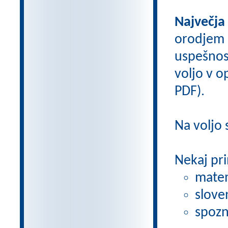
Največja
orodjem
uspešnos
voljo v op
PDF).
Na voljo
Nekaj pri
matem
slove
spozn