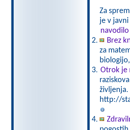
Za sprem
je v javni
navodilo
Brez kn
za matema
biologijo
Otrok je 
raziskova
življenja.
http://st
Zdravil
pogostih 