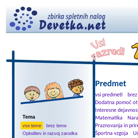
Predmet
vsi predmeti
brez
Dodatna pomoč ot
Interesne dejavnos
Tema
Matematika
Nara
vse teme
brez teme
Praznovanja in prir
Oploditev in razvoj zarodka
Športna vzgoja
Uč