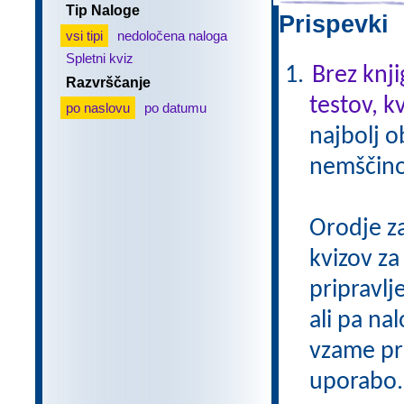
Tip Naloge
Prispevki 
vsi tipi
nedoločena naloga
Spletni kviz
Brez knji
Razvrščanje
testov, k
po naslovu
po datumu
najbolj o
nemščino,
Orodje z
kvizov z
pripravlj
ali pa na
vzame pri
uporabo.