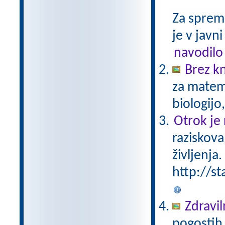
Za sprem
je v javni
navodilo
Brez kn
za matema
biologijo
Otrok je 
raziskova
življenja.
http://st
Zdravil
pogostih 