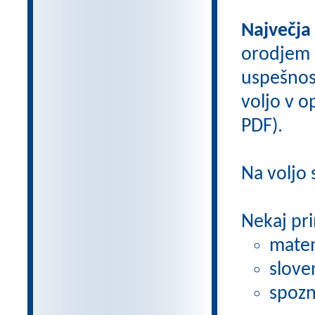
Največja
orodjem
uspešnos
voljo v op
PDF).
Na voljo
Nekaj pri
matem
slove
spozn