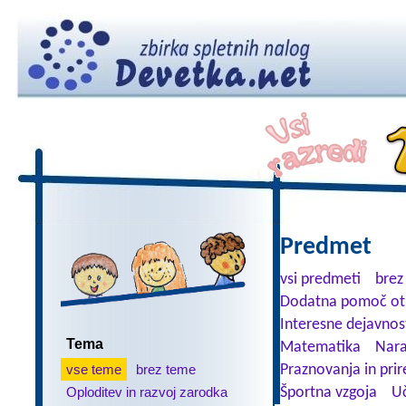
Predmet
vsi predmeti
brez
Dodatna pomoč ot
Interesne dejavnos
Tema
Matematika
Nara
vse teme
brez teme
Praznovanja in prir
Oploditev in razvoj zarodka
Športna vzgoja
Uč