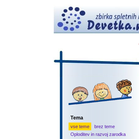
Tema
vse teme
brez teme
Oploditev in razvoj zarodka