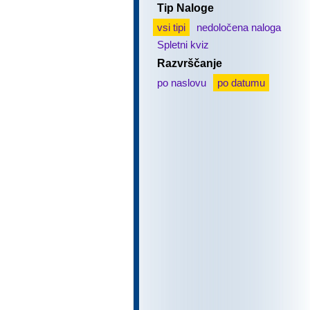
Tip Naloge
vsi tipi
nedoločena naloga
Spletni kviz
Razvrščanje
po naslovu
po datumu