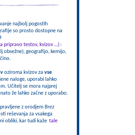
vanje najbolj pogostih
ografije so prosto dostopne na
a pripravo testov, kvizov …)
:
j obsežne), geografijo, kemijo,
čino.
ov
oziroma kvizov za
vse
vljene naloge, uporabi lahko
sam. Učitelj se mora najprej
oj nato že lahko začne z uporabo.
ripravljene z orodjem
Brez
ti reševanja za vsakega
i obliki, kar tudi kaže
tale