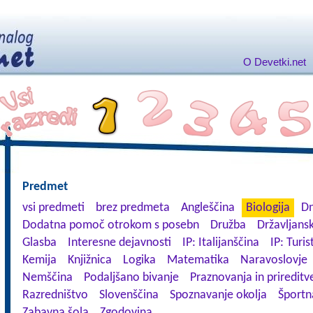
O Devetki.net
Predmet
vsi predmeti
brez predmeta
Angleščina
Biologija
Dn
Dodatna pomoč otrokom s posebn
Družba
Državljansk
Glasba
Interesne dejavnosti
IP: Italijanščina
IP: Turis
Kemija
Knjižnica
Logika
Matematika
Naravoslovje
Nemščina
Podaljšano bivanje
Praznovanja in prireditv
Razredništvo
Slovenščina
Spoznavanje okolja
Športn
Zabavna šola
Zgodovina