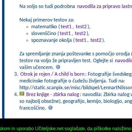
Na voljo so tudi podrobna
navodila za pripravo lastn
Nekaj primerov testov za:
matematiko (
test1
,
test2
),
slovenščino (
test1
,
test2
),
spoznavanje okolja (
test1
,
test2
).
Za spremljanje znanja poštevanke s pomočjo orodja
testov na voljo že pripravljen test. Oglejte si
navodil
vašim učencem.
Otrok je rojen / A child is born
: Fotografije švedske
medicinske fotografije o čudežu življenja. Tudi na:
http://static.scanpix.se/misc/bildspel/LennartNilsso
Brez knjige - zbirka nalog
: navodila: Zbirka nalog
so najbolj obsežne), geografijo, kemijo, biologijo, an
francoščino.
iskom in uporabo Učiteljske.net soglašate, da piškotke naložimo