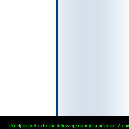
Učiteljska.net za boljše delovanje uporablja piškotke. Z ob