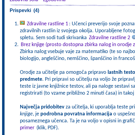
Prispevki (4)
Zdravilne rastline 1
: Učenci preverijo svoje pozna
zdravilnih rastlin iz svojega okolja. Uporabljene fot
spletu. Sem sodi tudi skrivanka
Zdravilne rastline 2
Brez knjige (prosto dostopna zbirka nalog in orodje z
Zbirka nalog vsebuje vaje za matematiko (te so najbol
biologijo, angleščino, nemščino, španščino in francoš
Orodje za učitelje pa omogoča pripravo
lastnih test
predmete
. Pri pripravi so učitelju na voljo že pripra
teste iz javne knjižnice testov, ali pa naloge sestavi 
registrirati (to vzame približno 2 minuti časa) in tak
Največja pridobitev
za učitelja, ki uporablja teste p
knjige
, je
podrobna povratna informacija
o uspešnos
posameznega učenca. Ta je na voljo v opisni in grafičn
primer
(klik, PDF).