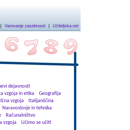
|
Varovanje zasebnosti
|
Učiteljska.net
evi dejavnosti
a vzgoja in etika
Geografija
tična vzgoja
Italijanščina
Naravoslovje in tehnika
e
Računalništvo
a vzgoja
Učimo se učiti