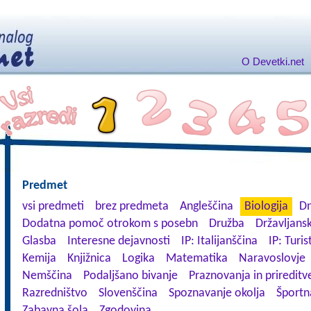
O Devetki.net
Predmet
vsi predmeti
brez predmeta
Angleščina
Biologija
Dn
Dodatna pomoč otrokom s posebn
Družba
Državljansk
Glasba
Interesne dejavnosti
IP: Italijanščina
IP: Turis
Kemija
Knjižnica
Logika
Matematika
Naravoslovje
Nemščina
Podaljšano bivanje
Praznovanja in prireditv
Razredništvo
Slovenščina
Spoznavanje okolja
Športn
Zabavna šola
Zgodovina