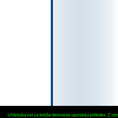
Učiteljska.net za boljše delovanje uporablja piškotke. Z ob