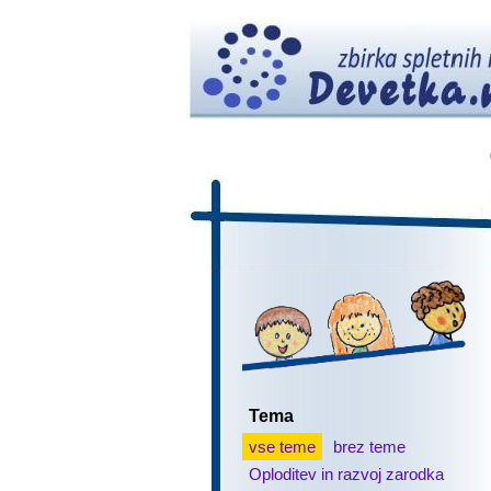
Tema
vse teme
brez teme
Oploditev in razvoj zarodka