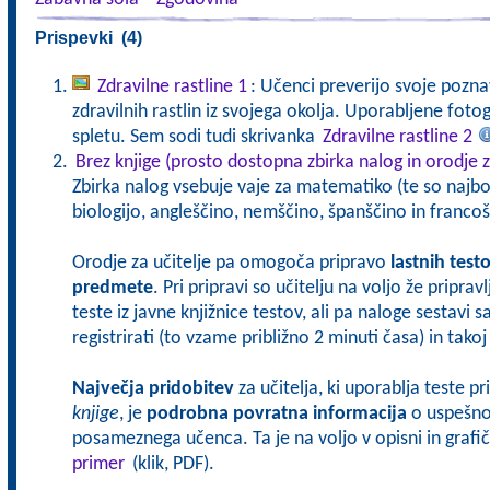
Prispevki (4)
Zdravilne rastline 1
: Učenci preverijo svoje pozna
zdravilnih rastlin iz svojega okolja. Uporabljene fot
spletu. Sem sodi tudi skrivanka
Zdravilne rastline 2
Brez knjige (prosto dostopna zbirka nalog in orodje z
Zbirka nalog vsebuje vaje za matematiko (te so najbol
biologijo, angleščino, nemščino, španščino in francoš
Orodje za učitelje pa omogoča pripravo
lastnih test
predmete
. Pri pripravi so učitelju na voljo že pripra
teste iz javne knjižnice testov, ali pa naloge sestavi 
registrirati (to vzame približno 2 minuti časa) in tak
Največja pridobitev
za učitelja, ki uporablja teste p
knjige
, je
podrobna povratna informacija
o uspešnos
posameznega učenca. Ta je na voljo v opisni in grafičn
primer
(klik, PDF).