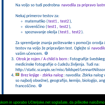
Na voljo so tudi podrobna
navodila za pripravo lastn
Nekaj primerov testov za:
matematiko (
test1
,
test2
),
slovenščino (
test1
,
test2
),
spoznavanje okolja (
test1
,
test2
).
Za spremljanje znanja poštevanke s pomočjo orodja
testov na voljo že pripravljen test. Oglejte si
navodil
vašim učencem.
Otrok je rojen / A child is born
: Fotografije švedske
medicinske fotografije o čudežu življenja. Tudi na:
http://static.scanpix.se/misc/bildspel/LennartNilsso
Brez knjige - zbirka nalog
: navodila: Zbirka nalog
so najbolj obsežne), geografijo, kemijo, biologijo, an
francoščino.
iskom in uporabo Učiteljske.net soglašate, da piškotke naložimo