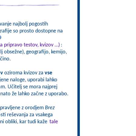
vanje najbolj pogostih
ografije so prosto dostopne na
a pripravo testov, kvizov …)
:
j obsežne), geografijo, kemijo,
čino.
ov
oziroma kvizov za
vse
vljene naloge, uporabi lahko
sam. Učitelj se mora najprej
oj nato že lahko začne z uporabo.
ripravljene z orodjem
Brez
ti reševanja za vsakega
i obliki, kar tudi kaže
tale