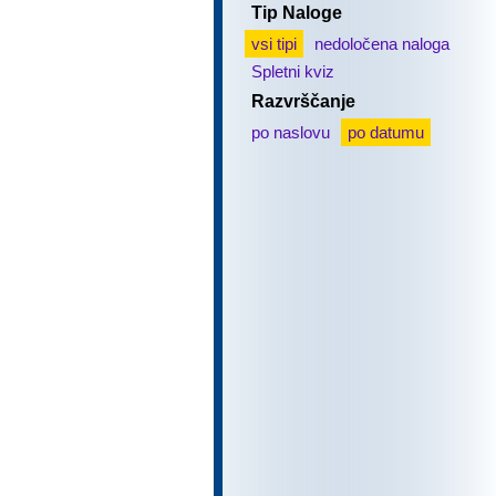
Tip Naloge
vsi tipi
nedoločena naloga
Spletni kviz
Razvrščanje
po naslovu
po datumu