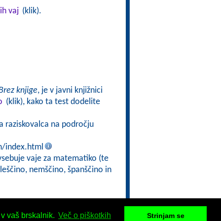
ih vaj
(klik).
Brez knjige
, je v javni knjižnici
o
(klik), kako ta test dodelite
ga raziskovalca na področju
n/index.html
 vsebuje vaje za matematiko (te
gleščino, nemščino, španščino in
 v vaš brskalnik.
Več o piškotkih
Strinjam se