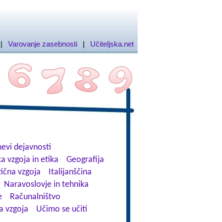
|
Varovanje zasebnosti
|
Učiteljska.net
evi dejavnosti
a vzgoja in etika
Geografija
tična vzgoja
Italijanščina
Naravoslovje in tehnika
e
Računalništvo
a vzgoja
Učimo se učiti