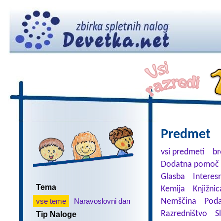
Predmet
vsi predmeti
br
Dodatna pomoč 
Glasba
Interes
Tema
Kemija
Knjižnic
vse teme
Naravoslovni dan
Nemščina
Poda
Razredništvo
S
Tip Naloge