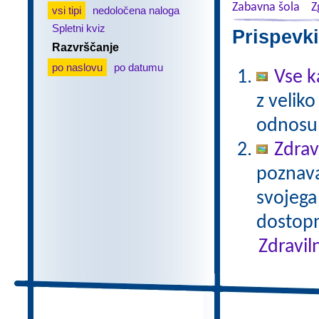
Zabavna šola
Z
vsi tipi
nedoločena naloga
Spletni kviz
Prispevki
Razvrščanje
po naslovu
po datumu
Vse k
z veliko
odnosu 
Zdrav
poznavan
svojega
dostopn
Zdravil