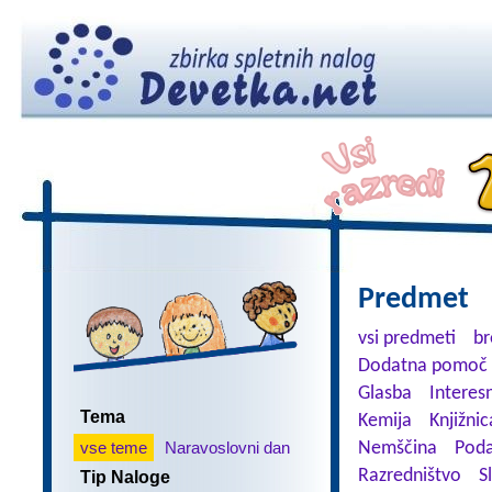
Predmet
vsi predmeti
br
Dodatna pomoč 
Glasba
Interes
Tema
Kemija
Knjižnic
vse teme
Naravoslovni dan
Nemščina
Poda
Razredništvo
S
Tip Naloge