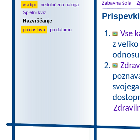
Zabavna šola
Z
vsi tipi
nedoločena naloga
Spletni kviz
Prispevki
Razvrščanje
po naslovu
po datumu
Vse k
z veliko
odnosu 
Zdrav
poznavan
svojega
dostopn
Zdravil