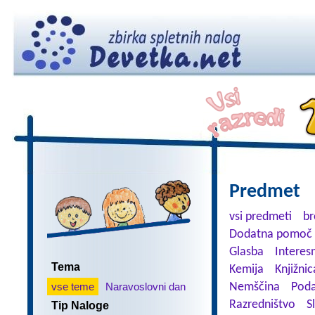
Predmet
vsi predmeti
br
Dodatna pomoč 
Glasba
Interes
Tema
Kemija
Knjižnic
vse teme
Naravoslovni dan
Nemščina
Poda
Razredništvo
S
Tip Naloge