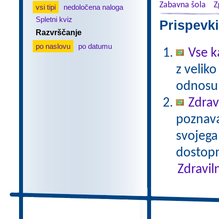
Zabavna šola
Z
vsi tipi
nedoločena naloga
Spletni kviz
Prispevki
Razvrščanje
po naslovu
po datumu
Vse k
z veliko
odnosu 
Zdrav
poznavan
svojega
dostopn
Zdravil