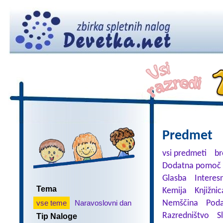
Predmet
vsi predmeti
br
Dodatna pomoč 
Glasba
Interes
Tema
Kemija
Knjižnic
vse teme
Naravoslovni dan
Nemščina
Poda
Razredništvo
S
Tip Naloge