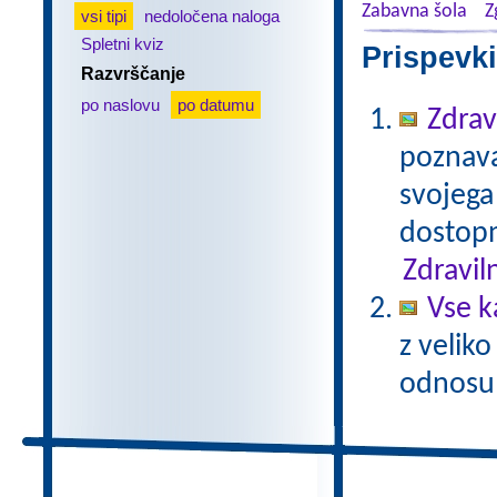
Zabavna šola
Z
vsi tipi
nedoločena naloga
Spletni kviz
Prispevki
Razvrščanje
po naslovu
po datumu
Zdrav
poznavan
svojega
dostopn
Zdravil
Vse k
z veliko
odnosu 