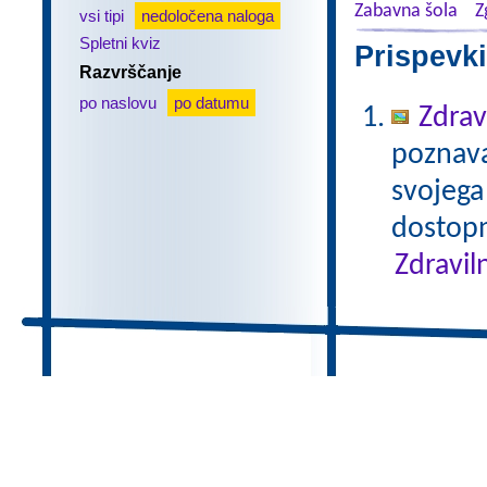
Zabavna šola
Z
vsi tipi
nedoločena naloga
Spletni kviz
Prispevki
Razvrščanje
po naslovu
po datumu
Zdrav
poznavan
svojega
dostopn
Zdravil