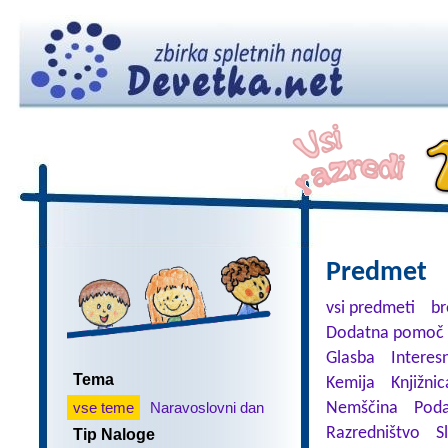
Predmet
vsi predmeti
br
Dodatna pomoč 
Glasba
Interes
Tema
Kemija
Knjižnic
vse teme
Naravoslovni dan
Nemščina
Poda
Razredništvo
S
Tip Naloge