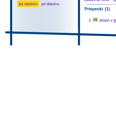
po naslovu
po datumu
Prispevki (1)
Jesen v g