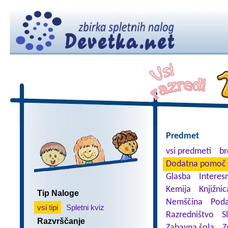
Predmet
vsi predmeti
br
Dodatna pomoč 
Glasba
Interes
Kemija
Knjižnic
Tip Naloge
Nemščina
Poda
vsi tipi
Spletni kviz
Razredništvo
S
Razvrščanje
Zabavna šola
Z