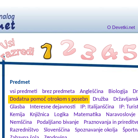
O Devetki.net
Predmet
vsi predmeti
brez predmeta
Angleščina
Biologija
Dn
Dodatna pomoč otrokom s posebn
Družba
Državljansk
Glasba
Interesne dejavnosti
IP: Italijanščina
IP: Turis
Kemija
Knjižnica
Logika
Matematika
Naravoslovje
Nemščina
Podaljšano bivanje
Praznovanja in prireditv
Razredništvo
Slovenščina
Spoznavanje okolja
Športn
Zabavna šola
Zgodovina