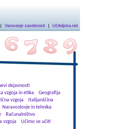
|
Varovanje zasebnosti
|
Učiteljska.net
evi dejavnosti
a vzgoja in etika
Geografija
tična vzgoja
Italijanščina
Naravoslovje in tehnika
e
Računalništvo
a vzgoja
Učimo se učiti