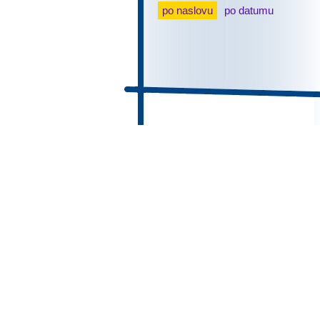
po naslovu
po datumu