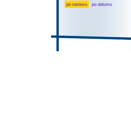
po naslovu
po datumu