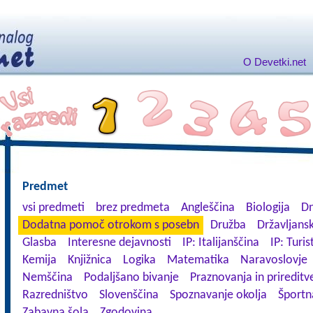
O Devetki.net
Predmet
vsi predmeti
brez predmeta
Angleščina
Biologija
Dn
Dodatna pomoč otrokom s posebn
Družba
Državljansk
Glasba
Interesne dejavnosti
IP: Italijanščina
IP: Turis
Kemija
Knjižnica
Logika
Matematika
Naravoslovje
Nemščina
Podaljšano bivanje
Praznovanja in prireditv
Razredništvo
Slovenščina
Spoznavanje okolja
Športn
Zabavna šola
Zgodovina