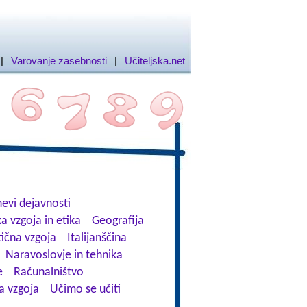
|
Varovanje zasebnosti
|
Učiteljska.net
evi dejavnosti
a vzgoja in etika
Geografija
tična vzgoja
Italijanščina
Naravoslovje in tehnika
e
Računalništvo
a vzgoja
Učimo se učiti