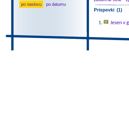
po naslovu
po datumu
Prispevki (1)
Jesen v g