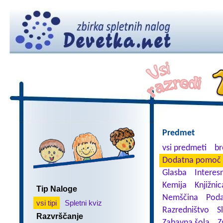
Predmet
vsi predmeti
br
Dodatna pomoč 
Glasba
Interes
Kemija
Knjižnic
Tip Naloge
Nemščina
Poda
vsi tipi
Spletni kviz
Razredništvo
S
Razvrščanje
Zabavna šola
Z