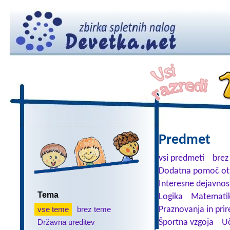
Predmet
vsi predmeti
brez
Dodatna pomoč ot
Interesne dejavnos
Tema
Logika
Matemati
vse teme
brez teme
Praznovanja in prir
Državna ureditev
Športna vzgoja
Uč