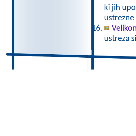
ki jih up
ustrezne
Veliko
ustreza s