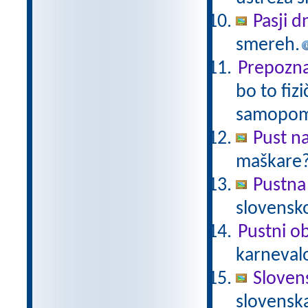
Pasji d
smereh.
Prepoznaj
bo to fiz
samopom
Pust n
maškare? 
Pustna
slovensk
Pustni ob
karnevalo
Sloven
slovenska