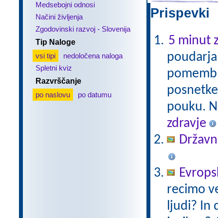
Medsebojni odnosi
Prispevki 
Načini življenja
Zgodovinski razvoj - Slovenija
5 minut z
Tip Naloge
poudarja 
vsi tipi
nedoločena naloga
Spletni kviz
pomembno,
Razvrščanje
posnetke,
po naslovu
po datumu
pouku. Na
zdravje
Državni
Evropsk
recimo ve
ljudi? In