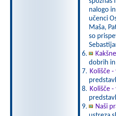
spoznaš i
nalogo in
učenci O
Maša, Pat
so prispe
Sebastija
Kakšne
dobrih i
Kolišče -
predstavl
Kolišče -
predstavl
Naši pr
ustreza s