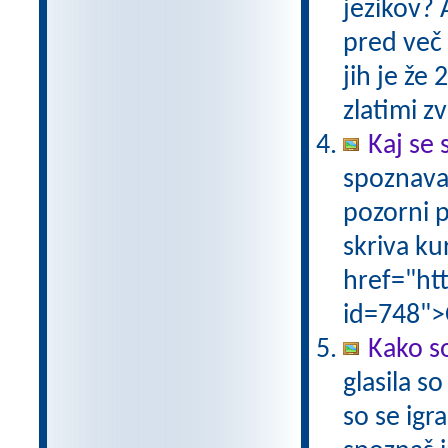
jezikov? 
pred več 
jih je že
zlatimi 
Kaj se 
spoznava
pozorni p
skriva ku
href="ht
id=748">
Kako so
glasila s
so se igr