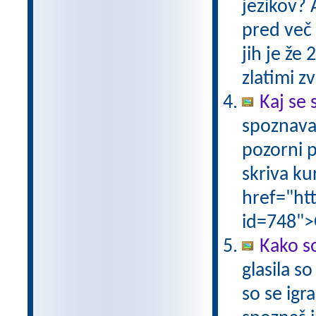
jezikov? 
pred več 
jih je že
zlatimi 
Kaj se 
spoznava
pozorni p
skriva ku
href="ht
id=748">
Kako so
glasila s
so se igr