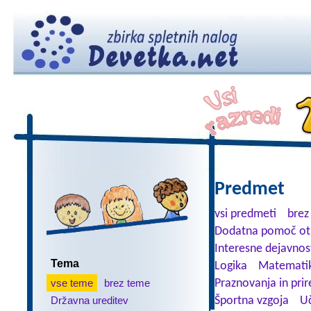
Predmet
vsi predmeti
brez
Dodatna pomoč ot
Interesne dejavnos
Tema
Logika
Matemati
vse teme
brez teme
Praznovanja in prir
Državna ureditev
Športna vzgoja
Uč