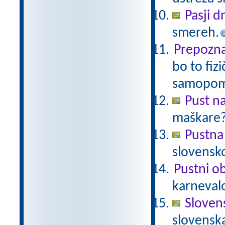
Pasji d
smereh.
Prepoznaj
bo to fiz
samopom
Pust n
maškare? 
Pustna
slovensk
Pustni ob
karnevalo
Sloven
slovenska