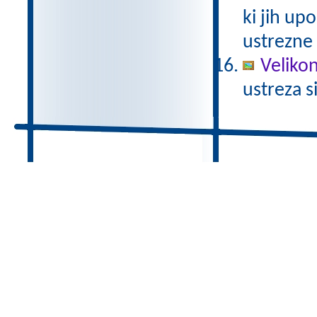
ki jih up
ustrezne
Veliko
ustreza s