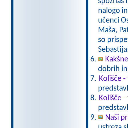
spoznaš i
nalogo in
učenci O
Maša, Pat
so prispe
Sebastija
Kakšne
dobrih i
Kolišče -
predstavl
Kolišče -
predstavl
Naši pr
ustreza s