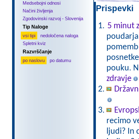
Medsebojni odnosi
Prispevki 
Načini življenja
Zgodovinski razvoj - Slovenija
5 minut z
Tip Naloge
poudarja 
vsi tipi
nedoločena naloga
Spletni kviz
pomembno,
Razvrščanje
posnetke,
po naslovu
po datumu
pouku. Na
zdravje
Državni
Evropsk
recimo ve
ljudi? In