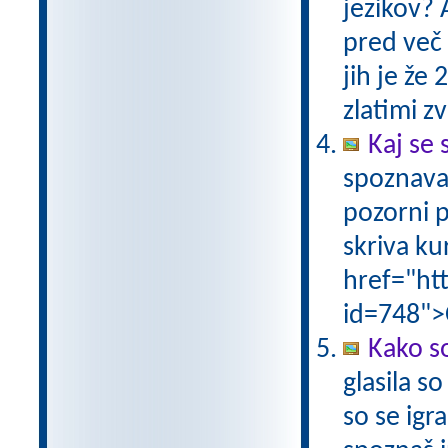
jezikov? 
pred več 
jih je že
zlatimi 
Kaj se 
spoznava
pozorni p
skriva ku
href="ht
id=748">
Kako so
glasila s
so se igr