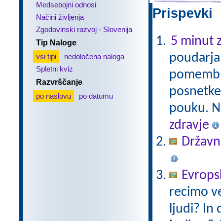
Medsebojni odnosi
Prispevki 
Načini življenja
Zgodovinski razvoj - Slovenija
5 minut z
Tip Naloge
poudarja 
vsi tipi
nedoločena naloga
Spletni kviz
pomembno,
Razvrščanje
posnetke,
po naslovu
po datumu
pouku. Na
zdravje
Državni
Evropsk
recimo ve
ljudi? In