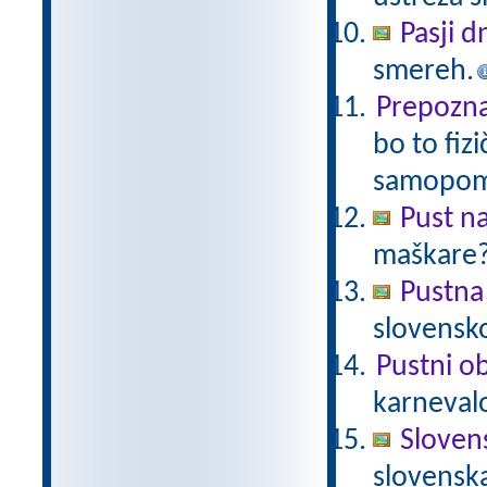
Pasji d
smereh.
Prepoznaj
bo to fiz
samopom
Pust n
maškare? 
Pustna
slovensk
Pustni ob
karnevalo
Sloven
slovenska