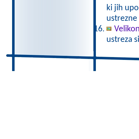
ki jih up
ustrezne
Veliko
ustreza s