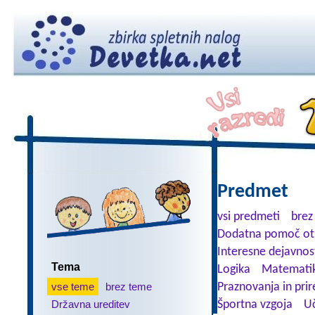
Predmet
vsi predmeti
brez
Dodatna pomoč ot
Interesne dejavnos
Tema
Logika
Matemati
vse teme
brez teme
Praznovanja in prir
Državna ureditev
Športna vzgoja
Uč