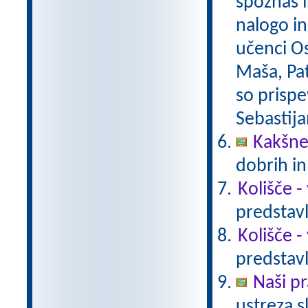
spoznaš i
nalogo in
učenci O
Maša, Pat
so prispe
Sebastija
Kakšne
dobrih i
Kolišče -
predstavl
Kolišče -
predstavl
Naši pr
ustreza s