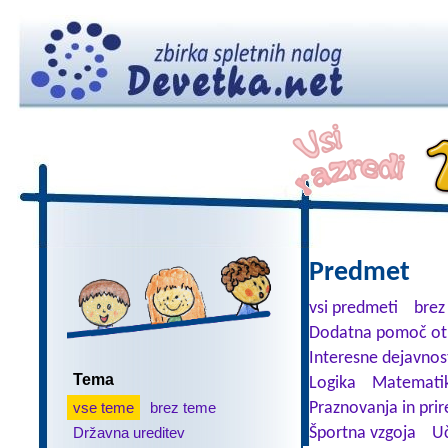
Predmet
vsi predmeti
brez
Dodatna pomoč ot
Interesne dejavnos
Tema
Logika
Matemati
vse teme
brez teme
Praznovanja in prir
Državna ureditev
Športna vzgoja
Uč