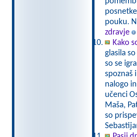
pomembno,
posnetke,
pouku. Na
zdravje
Kako so
glasila s
so se igr
spoznaš i
nalogo in
učenci O
Maša, Pat
so prispe
Sebastija
Pasji d