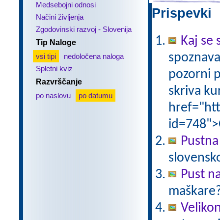
Medsebojni odnosi
Prispevki 
Načini življenja
Zgodovinski razvoj - Slovenija
Kaj se 
Tip Naloge
spoznava
vsi tipi
nedoločena naloga
Spletni kviz
pozorni p
Razvrščanje
skriva ku
po naslovu
po datumu
href="ht
id=748">
Pustna
slovensk
Pust n
maškare? 
Veliko