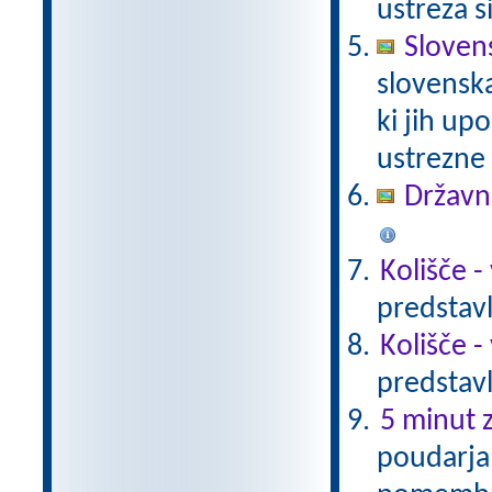
ustreza s
Sloven
slovenska
ki jih up
ustrezne
Državni
Kolišče -
predstavl
Kolišče -
predstavl
5 minut z
poudarja 