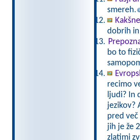
smereh.
Kakšne
dobrih i
Prepoznaj
bo to fiz
samopom
Evropsk
recimo ve
ljudi? In
jezikov? 
pred več 
jih je že
zlatimi 