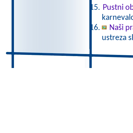
Pustni ob
karnevalo
Naši pr
ustreza s