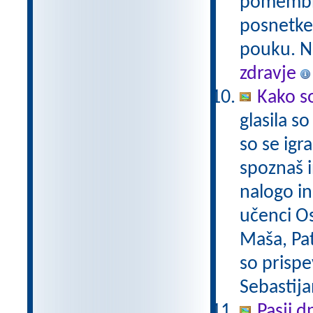
pomembno,
posnetke,
pouku. Na
zdravje
Kako so
glasila s
so se igr
spoznaš i
nalogo in
učenci O
Maša, Pat
so prispe
Sebastija
Pasji d