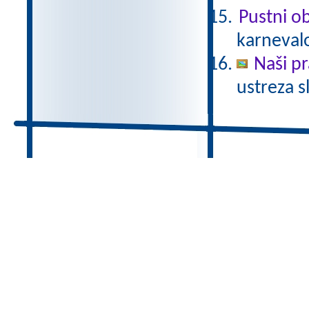
Pustni ob
karnevalo
Naši pr
ustreza s