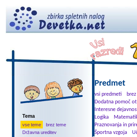
Predmet
vsi predmeti
brez
Dodatna pomoč ot
Interesne dejavnos
Tema
Logika
Matemati
vse teme
brez teme
Praznovanja in prir
Državna ureditev
Športna vzgoja
Uč