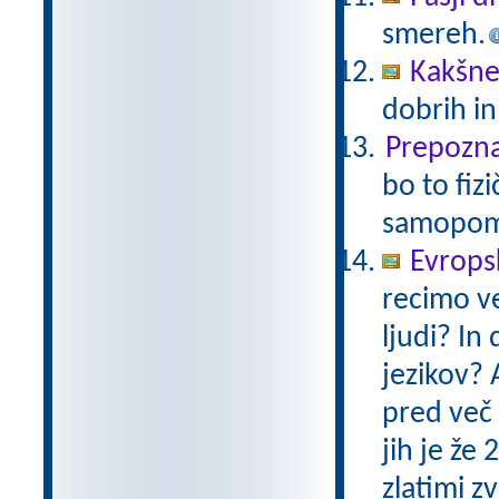
smereh.
Kakšne
dobrih i
Prepoznaj
bo to fiz
samopom
Evropsk
recimo ve
ljudi? In
jezikov? 
pred več 
jih je že
zlatimi 