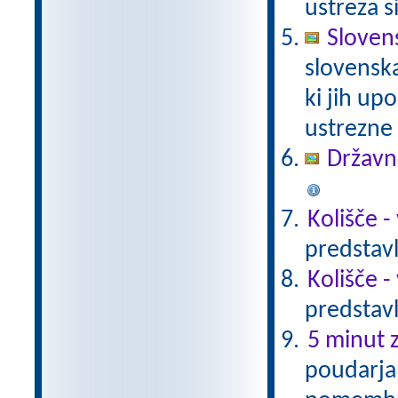
ustreza s
Sloven
slovenska
ki jih up
ustrezne
Državni
Kolišče -
predstavl
Kolišče -
predstavl
5 minut z
poudarja 