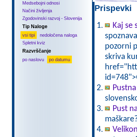
Medsebojni odnosi
Prispevki 
Načini življenja
Zgodovinski razvoj - Slovenija
Kaj se 
Tip Naloge
spoznava
vsi tipi
nedoločena naloga
Spletni kviz
pozorni p
Razvrščanje
skriva ku
po naslovu
po datumu
href="ht
id=748">
Pustna
slovensk
Pust n
maškare? 
Veliko