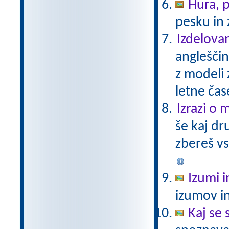
Hura, p
pesku in 
Izdelovan
angleščin
z modeli 
letne čase
Izrazi o 
še kaj dr
zbereš vs
Izumi i
izumov in
Kaj se 