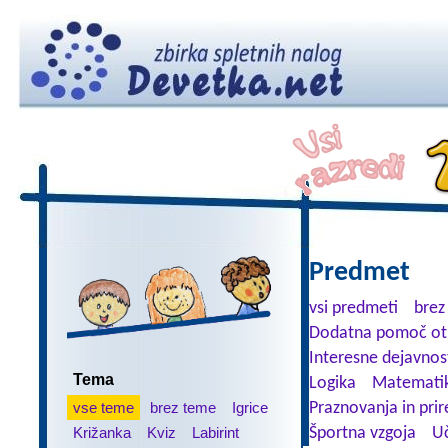
Predmet
vsi predmeti
brez
Dodatna pomoč ot
Interesne dejavnos
Tema
Logika
Matemati
vse teme
brez teme
Igrice
Praznovanja in prir
Križanka
Kviz
Labirint
Športna vzgoja
Uč