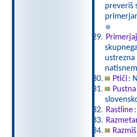
preveriš 
primerjan
Primerja
skupnega 
ustrezna 
natisnem
Ptiči
: 
Pustna
slovensk
Rastline
Razmetan
Razmišl