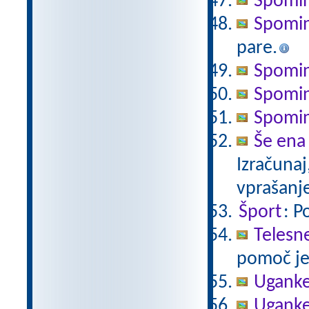
Spomi
Spomi
pare.
Spomin 
Spomin 
Spomin
Še ena
Izračunaj
vprašanj
Šport
: P
Telesne
pomoč je
Ugank
Ugank