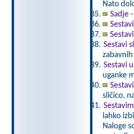
Nato določ
Sadje 
Sestavi
Sestavi
Sestavi s
zabavnih
Sestavi 
uganke m
Sestavi
sličico, 
Sestavim
lahko izb
Naloge so