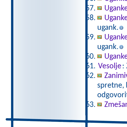
Ugank
Uganke
ugank.
Uganke
ugank.
Uganke
Vesolje
:
Zanimiv
spretne, 
odgovorit
Zmeša