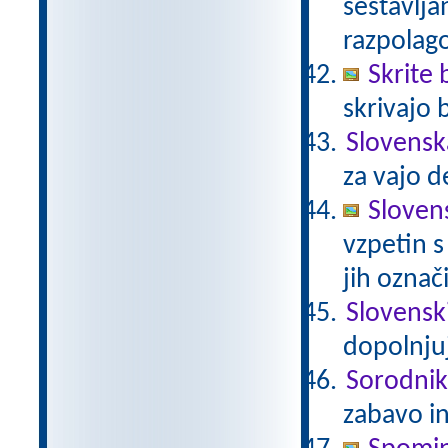
sestavlja
razpolag
Skrite
skrivajo 
Slovensk
za vajo d
Sloven
vzpetin s
jih označi
Slovensk
dopolnju
Sorodnik
zabavo i