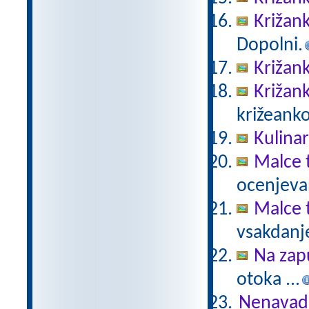
Križank
Dopolni.
Križank
Križank
križeank
Kulinar
Malce 
ocenjeva
Malce 
vsakdanje
Na zap
otoka ...
Nenavadn