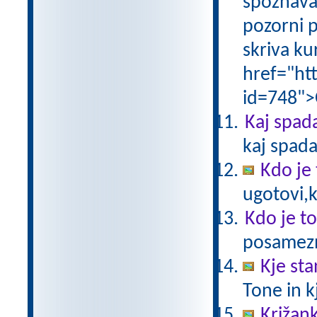
spoznava
pozorni p
skriva ku
href="ht
id=748">
Kaj spad
kaj spada
Kdo je
ugotovi,k
Kdo je t
posamezni
Kje sta
Tone in kj
Križank