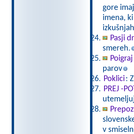
gore ima
imena, ki
izkušnjah
Pasji d
smereh.
Poigraj
parov
Poklici
: 
PREJ -P
utemeljuj
Prepoz
slovenske
v smiseln