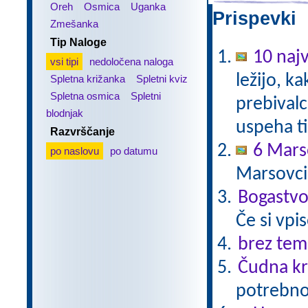
Oreh
Osmica
Uganka
Prispevki 
Zmešanka
Tip Naloge
10 najv
vsi tipi
nedoločena naloga
ležijo, k
Spletna križanka
Spletni kviz
Spletna osmica
Spletni
prebivalc
blodnjak
uspeha ti
Razvrščanje
6 Mars
po naslovu
po datumu
Marsovci
Bogastvo
Če si vpi
brez tem
Čudna kr
potrebno 