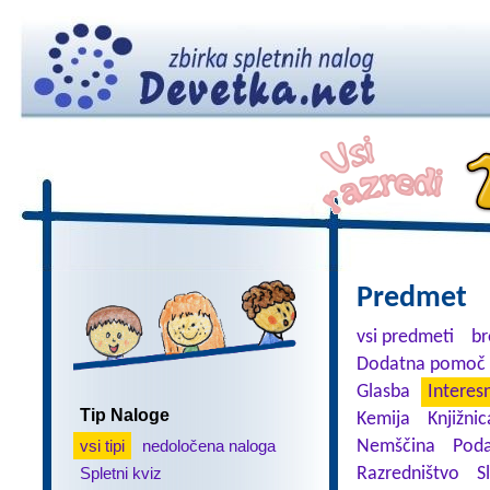
Predmet
vsi predmeti
br
Dodatna pomoč 
Glasba
Interes
Tip Naloge
Kemija
Knjižnic
vsi tipi
nedoločena naloga
Nemščina
Poda
Spletni kviz
Razredništvo
S