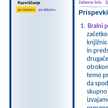
Zabavna šola
Z
Razvrščanje
po naslovu
po datumu
Prispevki
Bralni
začetko
knjižni
in pred
drugače
otrokom
temo pr
da spod
skupno 
izvajam