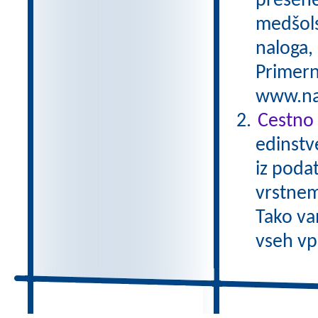
preseneč
medšols
naloga,
Primern
www.nas
Cestno 
edinstv
iz poda
vrstnem
Tako va
vseh vp