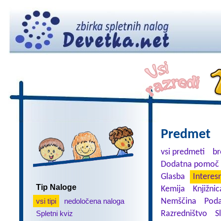
Predmet
vsi predmeti
br
Dodatna pomoč 
Glasba
Interes
Tip Naloge
Kemija
Knjižnic
vsi tipi
nedoločena naloga
Nemščina
Poda
Spletni kviz
Razredništvo
S