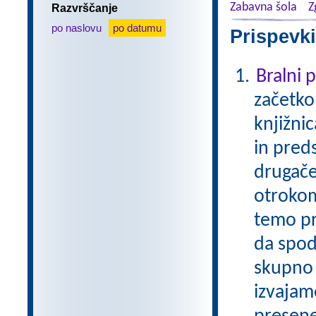
Zabavna šola
Z
Razvrščanje
po naslovu
po datumu
Prispevki
Bralni
začetko
knjižni
in pred
drugače
otrokom
temo pr
da spod
skupno 
izvajam