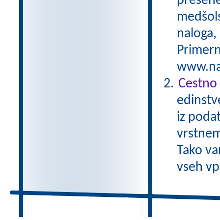
preseneč
medšols
naloga,
Primern
www.nas
Cestno 
edinstv
iz poda
vrstnem
Tako va
vseh vp