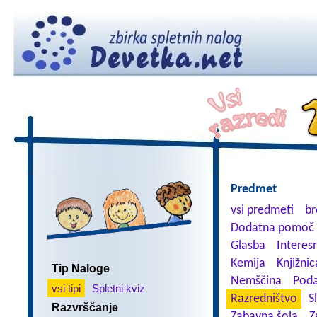
Predmet
vsi predmeti
br
Dodatna pomoč 
Glasba
Interes
Kemija
Knjižnic
Tip Naloge
Nemščina
Poda
vsi tipi
Spletni kviz
Razredništvo
S
Razvrščanje
Zabavna šola
Z