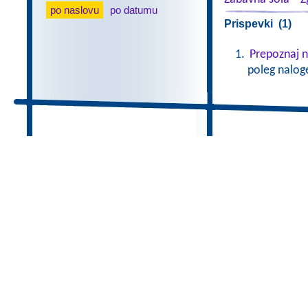
po naslovu
po datumu
Prispevki (1)
Prepoznaj na
poleg nalog