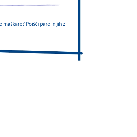
 maškare? Poišči pare in jih z