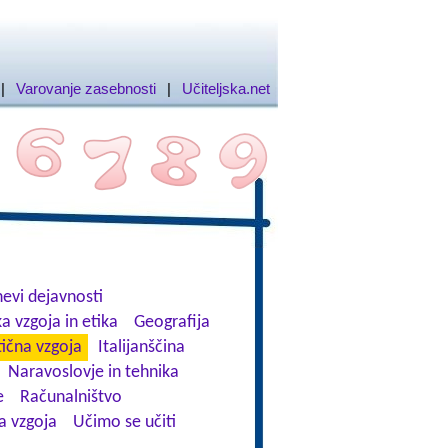
|
Varovanje zasebnosti
|
Učiteljska.net
evi dejavnosti
a vzgoja in etika
Geografija
tična vzgoja
Italijanščina
Naravoslovje in tehnika
e
Računalništvo
a vzgoja
Učimo se učiti