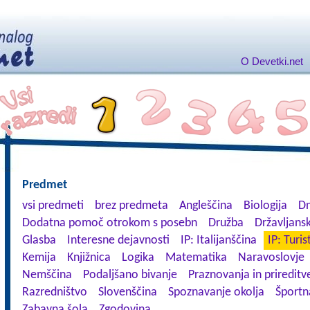
O Devetki.net
Predmet
vsi predmeti
brez predmeta
Angleščina
Biologija
Dn
Dodatna pomoč otrokom s posebn
Družba
Državljansk
Glasba
Interesne dejavnosti
IP: Italijanščina
IP: Turis
Kemija
Knjižnica
Logika
Matematika
Naravoslovje
Nemščina
Podaljšano bivanje
Praznovanja in prireditv
Razredništvo
Slovenščina
Spoznavanje okolja
Športn
Zabavna šola
Zgodovina