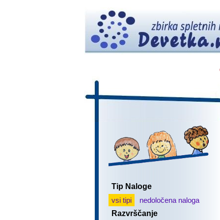
Tip Naloge
vsi tipi
nedoločena naloga
Razvrščanje