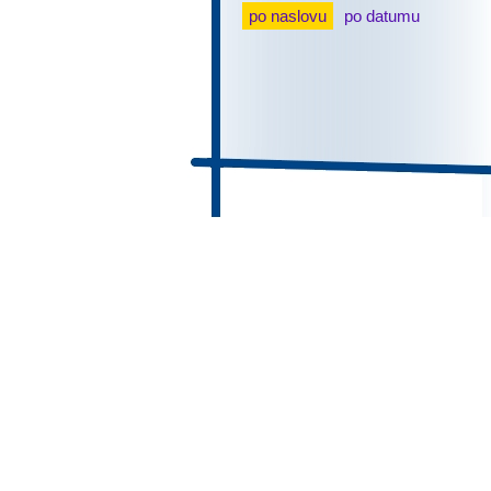
po naslovu
po datumu