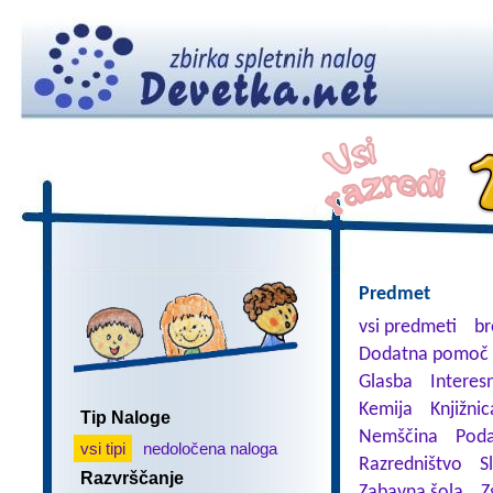
Predmet
vsi predmeti
br
Dodatna pomoč 
Glasba
Interes
Kemija
Knjižnic
Tip Naloge
Nemščina
Poda
vsi tipi
nedoločena naloga
Razredništvo
S
Razvrščanje
Zabavna šola
Z