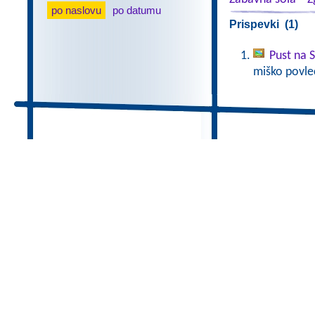
po naslovu
po datumu
Prispevki (1)
Pust na 
miško povlec