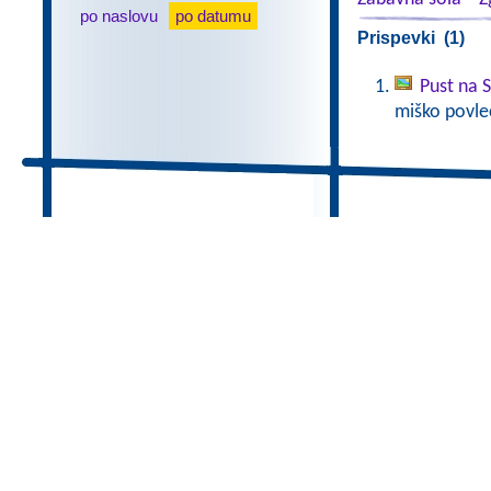
po naslovu
po datumu
Prispevki (1)
Pust na 
miško povlec