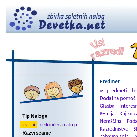
Predmet
vsi predmeti
br
Dodatna pomoč 
Glasba
Interes
Kemija
Knjižnic
Tip Naloge
Nemščina
Poda
vsi tipi
nedoločena naloga
Razredništvo
S
Razvrščanje
Zabavna šola
Z