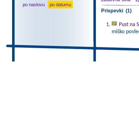
po naslovu
po datumu
Prispevki (1)
Pust na 
miško povlec