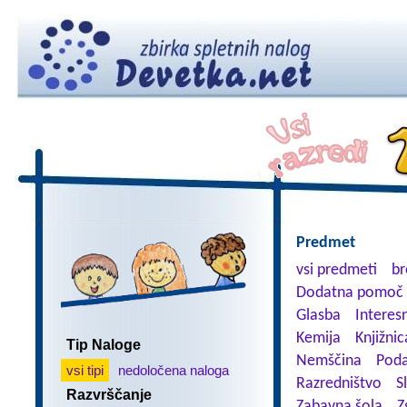
Predmet
vsi predmeti
br
Dodatna pomoč 
Glasba
Interes
Kemija
Knjižnic
Tip Naloge
Nemščina
Poda
vsi tipi
nedoločena naloga
Razredništvo
S
Razvrščanje
Zabavna šola
Z