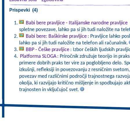
Prispevki (4)
Babi bere pravljice - Italijanske narodne pravljice
spletne povezave, lahko pa si jih tudi naložite na tele
Babi bere: Baškirske pravljice
: Pravljice lahko po
lahko pa si jih tudi naložite na telefon ali računalnik.
BBP - Češke pravljice
: Izbor čeških ljudskih pravlji
Platforma SLOGA
: Priročnik združuje teorijo in pra
primere dobrih praks ter vire za poglobljeno delo. Sp
izkušnji, refleksiji in povezovanju z resničnim svet
povezav med različnimi področji trajnostnega razvoj
okolja, ki razvijajo kritično mišljenje in spodbujajo a
trajnosten in vključujoč svet.