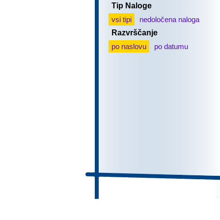
Tip Naloge
vsi tipi
nedoločena naloga
Razvrščanje
po naslovu
po datumu