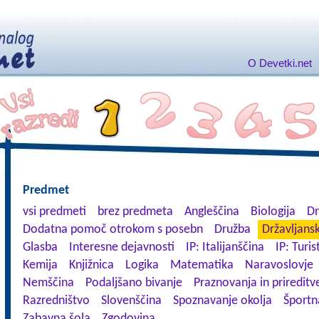
O Devetki.net
Predmet
vsi predmeti
brez predmeta
Angleščina
Biologija
Dn
Dodatna pomoč otrokom s posebn
Družba
Državljansk
Glasba
Interesne dejavnosti
IP: Italijanščina
IP: Turis
Kemija
Knjižnica
Logika
Matematika
Naravoslovje
Nemščina
Podaljšano bivanje
Praznovanja in prireditv
Razredništvo
Slovenščina
Spoznavanje okolja
Športn
Zabavna šola
Zgodovina