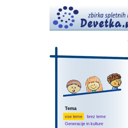
Tema
vse teme
brez teme
Generacije in kulture