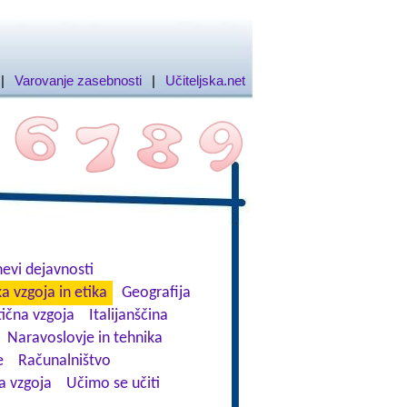
|
Varovanje zasebnosti
|
Učiteljska.net
evi dejavnosti
a vzgoja in etika
Geografija
tična vzgoja
Italijanščina
Naravoslovje in tehnika
e
Računalništvo
a vzgoja
Učimo se učiti