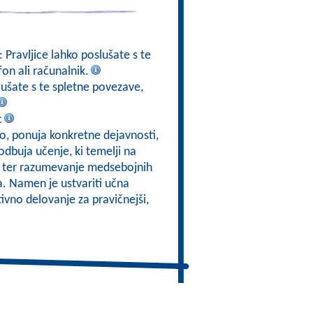
: Pravljice lahko poslušate s te
fon ali računalnik.
slušate s te spletne povezave,
c
kso, ponuja konkretne dejavnosti,
odbuja učenje, ki temelji na
om, ter razumevanje medsebojnih
a. Namen je ustvariti učna
ktivno delovanje za pravičnejši,