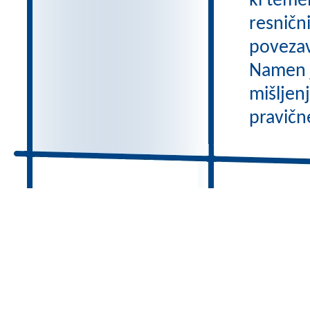
ki temel
resničn
povezav
Namen je
mišljen
pravične