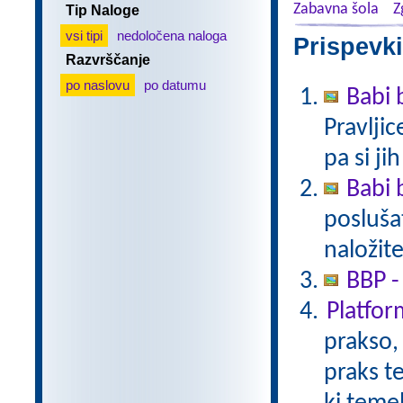
Zabavna šola
Z
Tip Naloge
vsi tipi
nedoločena naloga
Prispevki
Razvrščanje
po naslovu
po datumu
Babi 
Pravlji
pa si ji
Babi 
poslušat
naložite
BBP -
Platfo
prakso,
praks t