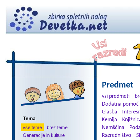
Predmet
vsi predmeti
br
Dodatna pomoč 
Glasba
Interes
Tema
Kemija
Knjižnic
vse teme
brez teme
Nemščina
Poda
Generacije in kulture
Razredništvo
S