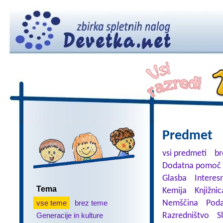
Predmet
vsi predmeti
br
Dodatna pomoč 
Glasba
Interes
Tema
Kemija
Knjižnic
vse teme
brez teme
Nemščina
Poda
Generacije in kulture
Razredništvo
S