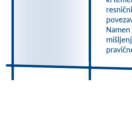
ki temel
resničn
povezav
Namen je
mišljen
pravične