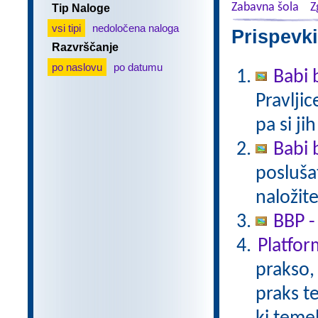
Zabavna šola
Z
Tip Naloge
vsi tipi
nedoločena naloga
Prispevki
Razvrščanje
po naslovu
po datumu
Babi 
Pravlji
pa si ji
Babi 
poslušat
naložite
BBP -
Platfo
prakso,
praks t