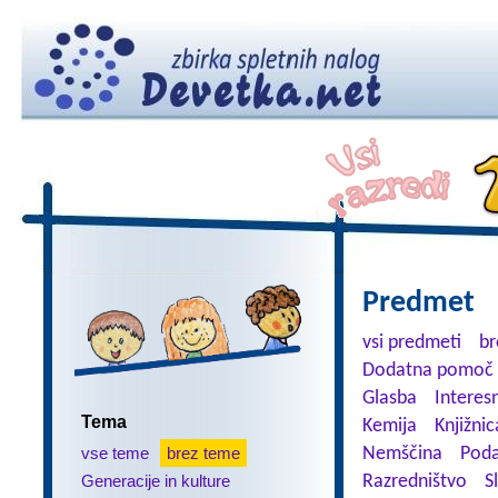
Predmet
vsi predmeti
br
Dodatna pomoč 
Glasba
Interes
Tema
Kemija
Knjižnic
vse teme
brez teme
Nemščina
Poda
Generacije in kulture
Razredništvo
S