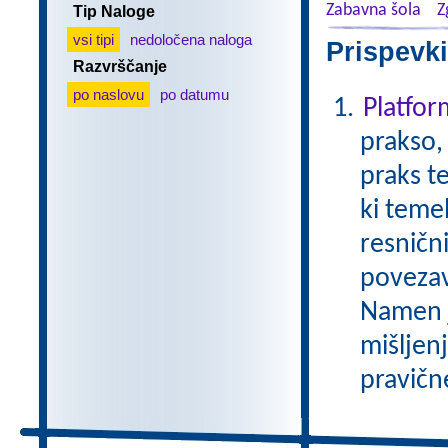
Zabavna šola
Z
Tip Naloge
vsi tipi
nedoločena naloga
Prispevki
Razvrščanje
po naslovu
po datumu
Platfo
prakso,
praks t
ki temel
resničn
povezav
Namen je
mišljen
pravične