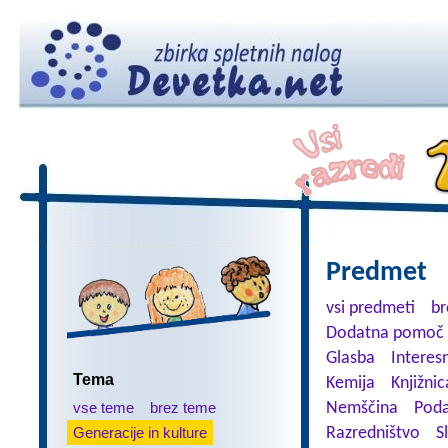
Predmet
vsi predmeti
br
Dodatna pomoč 
Glasba
Interes
Tema
Kemija
Knjižnic
vse teme
brez teme
Nemščina
Poda
Generacije in kulture
Razredništvo
S