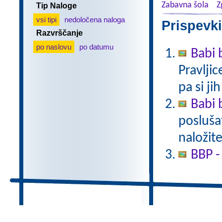
Zabavna šola
Z
Tip Naloge
vsi tipi
nedoločena naloga
Prispevki
Razvrščanje
po naslovu
po datumu
Babi 
Pravlji
pa si ji
Babi 
poslušat
naložite
BBP -