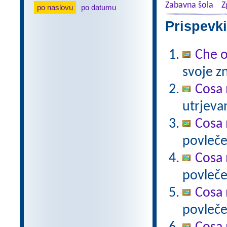
Zabavna šola
Z
po naslovu
po datumu
Prispevki
Che 
svoje zn
Cosa 
utrjeva
Cosa 
povleče
Cosa 
povleče
Cosa 
povleče