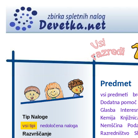
Predmet
vsi predmeti
br
Dodatna pomoč 
Glasba
Interes
Tip Naloge
Kemija
Knjižnic
vsi tipi
nedoločena naloga
Nemščina
Poda
Razredništvo
S
Razvrščanje