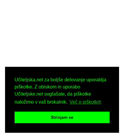
Učiteljska.net za boljše delovanje uporablja
piškotke. Z obiskom in uporabo
Učiteljske.net soglašate, da piškotke
naložimo v vaš brskalnik.
Več o piškotkih
Strinjam se