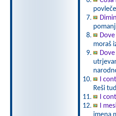
Cosa 
povlečeš
Dimin
pomanjš
Dove 
moraš iz
Dove 
utrjeva
narodno
I cont
Reši tu
I cont
I mes
imena 