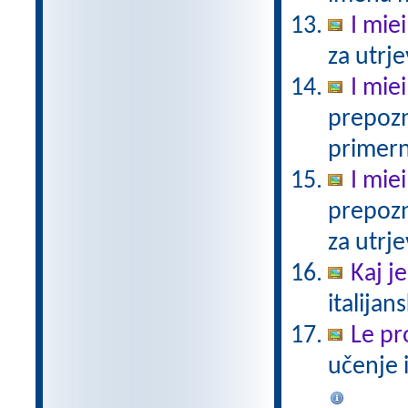
I miei
za utrj
I miei
prepozn
primern
I miei
prepozn
za utrje
Kaj j
italijan
Le pro
učenje 