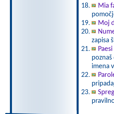
Mia f
pomočjo
Moj 
Numer
zapisa š
Paesi
poznaš 
imena v 
Parol
pripadaj
Spreg
pravilno