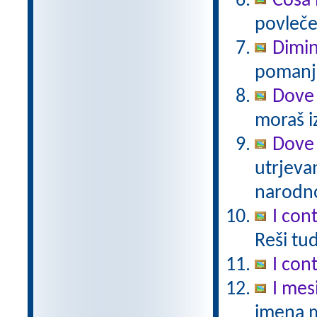
Cosa 
povlečeš
Dimin
pomanjš
Dove 
moraš iz
Dove 
utrjeva
narodno
I cont
Reši tu
I cont
I mes
imena 