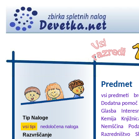
Predmet
vsi predmeti
br
Dodatna pomoč 
Glasba
Interes
Tip Naloge
Kemija
Knjižnic
vsi tipi
nedoločena naloga
Nemščina
Poda
Razredništvo
S
Razvrščanje