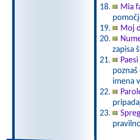
Mia f
pomočjo
Moj 
Numer
zapisa š
Paesi
poznaš 
imena v 
Parol
pripadaj
Spreg
pravilno