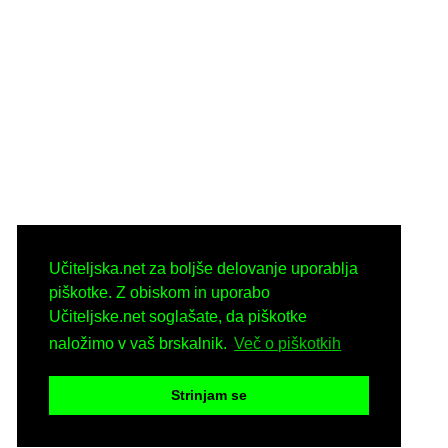
Učiteljska.net za boljše delovanje uporablja
piškotke. Z obiskom in uporabo
Učiteljske.net soglašate, da piškotke
naložimo v vaš brskalnik.
Več o piškotkih
Strinjam se