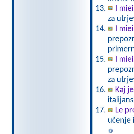
I miei
za utrj
I miei
prepozn
primern
I miei
prepozn
za utrje
Kaj j
italijan
Le pro
učenje 