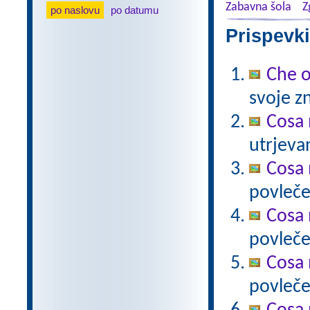
Zabavna šola
Z
po naslovu
po datumu
Prispevki
Che 
svoje zn
Cosa 
utrjeva
Cosa 
povleče
Cosa 
povleče
Cosa 
povleče