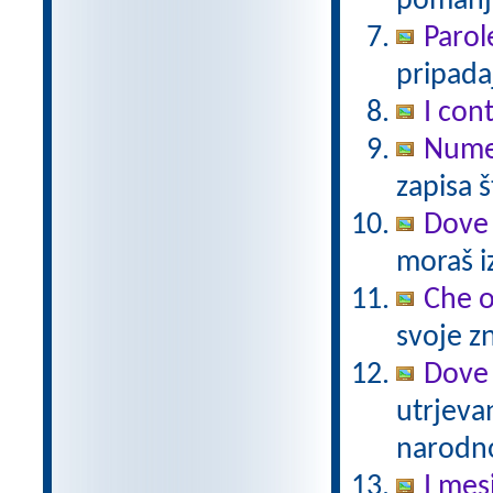
pomanjš
Parol
pripadaj
I cont
Numer
zapisa š
Dove 
moraš iz
Che 
svoje zn
Dove 
utrjeva
narodno
I mes