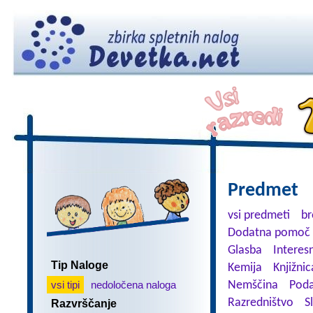
Predmet
vsi predmeti
br
Dodatna pomoč 
Glasba
Interes
Tip Naloge
Kemija
Knjižnic
vsi tipi
nedoločena naloga
Nemščina
Poda
Razredništvo
S
Razvrščanje