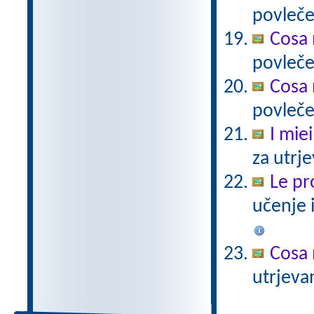
povleče
Cosa 
povleče
Cosa 
povleče
I miei
za utrj
Le pro
učenje 
Cosa 
utrjeva