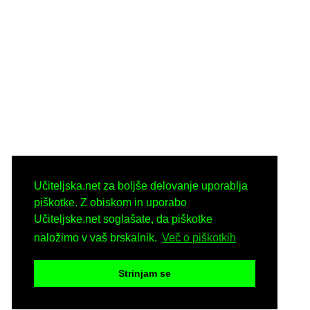
Učiteljska.net za boljše delovanje uporablja
piškotke. Z obiskom in uporabo
Učiteljske.net soglašate, da piškotke
naložimo v vaš brskalnik.
Več o piškotkih
Strinjam se