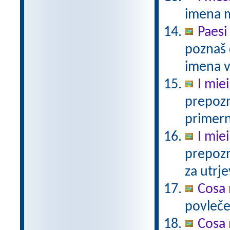
imena 
Paesi
poznaš 
imena v 
I miei
prepozn
primern
I miei
prepozn
za utrje
Cosa 
povlečeš
Cosa 