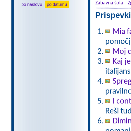
Zabavna šola
Z
po naslovu
po datumu
Prispevki
Mia f
pomočjo
Moj 
Kaj j
italijan
Spreg
pravilno
I cont
Reši tu
Dimin