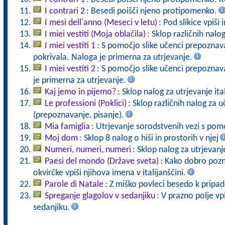
I contrari 2
: Besedi poišči njeno protipomenko.
I mesi dell'anno (Meseci v letu)
: Pod slikice vpiš
I miei vestiti (Moja oblačila)
: Sklop različnih nalo
I miei vestiti 1
: S pomočjo slike učenci prepoznava
pokrivala. Naloga je primerna za utrjevanje.
I miei vestiti 2
: S pomočjo slike učenci prepoznav
je primerna za utrjevanje.
Kaj jemo in pijemo?
: Sklop nalog za utrjevanje it
Le professioni (Poklici)
: Sklop različnih nalog za 
(prepoznavanje, pisanje).
Mia famiglia
: Utrjevanje sorodstvenih vezi s pomo
Moj dom
: Sklop 8 nalog o hiši in prostorih v njej
Numeri, numeri, numeri
: Sklop nalog za utrjevanj
Paesi del mondo (Države sveta)
: Kako dobro pozn
okvirčke vpiši njihova imena v italijanščini.
Parole di Natale
: Z miško povleci besedo k pripada
Spreganje glagolov v sedanjiku
: V prazno polje vp
sedanjiku.