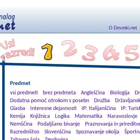
O Devetki.net
Predmet
vsi predmeti
brez predmeta
Angleščina
Biologija
Dn
Dodatna pomoč otrokom s posebn
Družba
Državljansk
Glasba
Interesne dejavnosti
IP: Italijanščina
IP: Turis
Kemija
Knjižnica
Logika
Matematika
Naravoslovje
Nemščina
Podaljšano bivanje
Praznovanja in prireditv
Razredništvo
Slovenščina
Spoznavanje okolja
Športn
Zabavna šola
Zgodovina