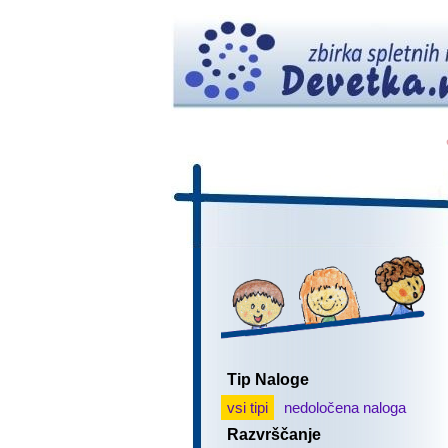
Tip Naloge
vsi tipi
nedoločena naloga
Razvrščanje