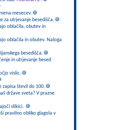
i imena mesecev.
ge za utrjevanje besedišča.
jo oblačila, obutev in
ajo oblačila in obutev. Naloga
alijanskega besedišča.
učenje in utrjevanje besed
čjo vislic.
e zapisa števil do 100.
aš države sveta? V prazne
joči slikici.
iši pravilno obliko glagola v