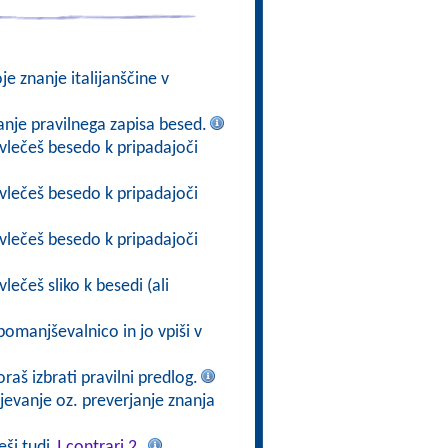
oje znanje italijanščine v
vanje pravilnega zapisa besed.
ovlečeš besedo k pripadajoči
ovlečeš besedo k pripadajoči
ovlečeš besedo k pripadajoči
lečeš sliko k besedi (ali
pomanjševalnico in jo vpiši v
oraš izbrati pravilni predlog.
rjevanje oz. preverjanje znanja
eši tudi
I contrari 2
.