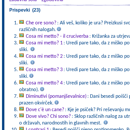
Prispevki (23)
Che ore sono?
: Ali veš, koliko je ura? Preizkusi sv
različnih nalogah.
Cosa mi metto? - il cruciverba
: Križanka za utrje
Cosa mi metto? 1
: Uredi pare tako, da z miško p
sliki.
Cosa mi metto? 2
: Uredi pare tako, da z miško p
sliki.
Cosa mi metto? 3
: Uredi pare tako, da z miško p
sliki.
Cosa mi metto? 4
: Uredi pare tako, da z miško pov
obratno).
Diminutivi (pomanjševalnice)
: Dani besedi poišči 
prazen okvirček.
Dove c'è un cane?
: Kje je psiček? Pri reševanju m
Dove vivo? Chi sono?
: Sklop različnih nalog za ut
o državah, narodnostih in glavnih mest.
I contrari 1
: Besedi poišči njeno protipomenko. R