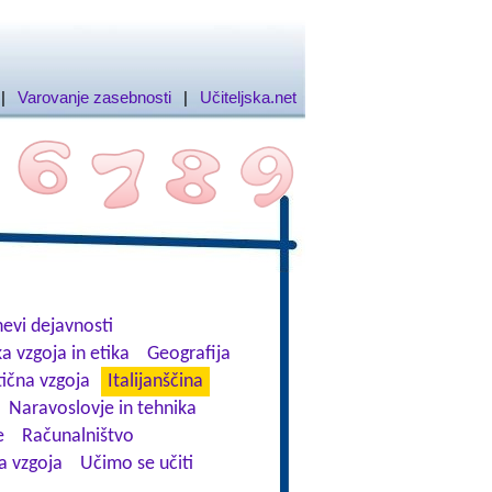
|
Varovanje zasebnosti
|
Učiteljska.net
evi dejavnosti
a vzgoja in etika
Geografija
tična vzgoja
Italijanščina
Naravoslovje in tehnika
e
Računalništvo
a vzgoja
Učimo se učiti