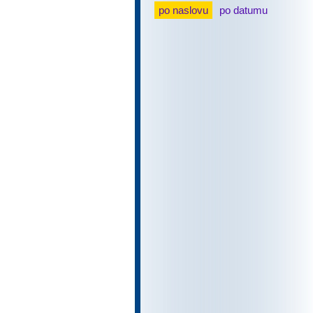
po naslovu
po datumu