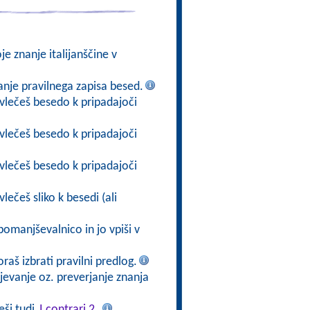
oje znanje italijanščine v
vanje pravilnega zapisa besed.
ovlečeš besedo k pripadajoči
ovlečeš besedo k pripadajoči
ovlečeš besedo k pripadajoči
lečeš sliko k besedi (ali
pomanjševalnico in jo vpiši v
oraš izbrati pravilni predlog.
rjevanje oz. preverjanje znanja
eši tudi
I contrari 2
.