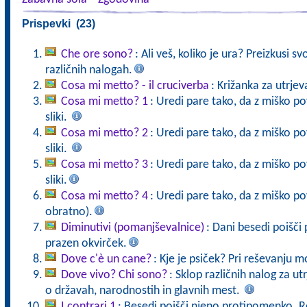
Prispevki (23)
Che ore sono?
: Ali veš, koliko je ura? Preizkusi sv
različnih nalogah.
Cosa mi metto? - il cruciverba
: Križanka za utrje
Cosa mi metto? 1
: Uredi pare tako, da z miško p
sliki.
Cosa mi metto? 2
: Uredi pare tako, da z miško p
sliki.
Cosa mi metto? 3
: Uredi pare tako, da z miško p
sliki.
Cosa mi metto? 4
: Uredi pare tako, da z miško pov
obratno).
Diminutivi (pomanjševalnice)
: Dani besedi poišči 
prazen okvirček.
Dove c'è un cane?
: Kje je psiček? Pri reševanju m
Dove vivo? Chi sono?
: Sklop različnih nalog za ut
o državah, narodnostih in glavnih mest.
I contrari 1
: Besedi poišči njeno protipomenko. R