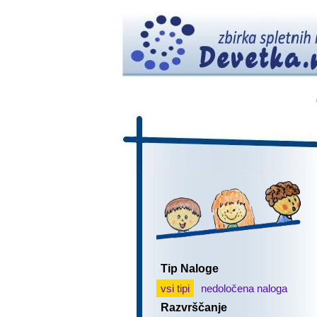
Tip Naloge
vsi tipi
nedoločena naloga
Razvrščanje