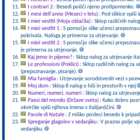
I contrari 2
: Besedi poišči njeno protipomenko.
I mesi dell'anno (Meseci v letu)
: Pod slikice vpiš
I miei vestiti (Moja oblačila)
: Sklop različnih nalo
I miei vestiti 1
: S pomočjo slike učenci prepoznava
pokrivala. Naloga je primerna za utrjevanje.
I miei vestiti 2
: S pomočjo slike učenci prepoznav
je primerna za utrjevanje.
Kaj jemo in pijemo?
: Sklop nalog za utrjevanje it
Le professioni (Poklici)
: Sklop različnih nalog za 
(prepoznavanje, pisanje).
Mia famiglia
: Utrjevanje sorodstvenih vezi s pomo
Moj dom
: Sklop 8 nalog o hiši in prostorih v njej
Numeri, numeri, numeri
: Sklop nalog za utrjevanj
Paesi del mondo (Države sveta)
: Kako dobro pozn
okvirčke vpiši njihova imena v italijanščini.
Parole di Natale
: Z miško povleci besedo k pripada
Spreganje glagolov v sedanjiku
: V prazno polje vp
sedanjiku.