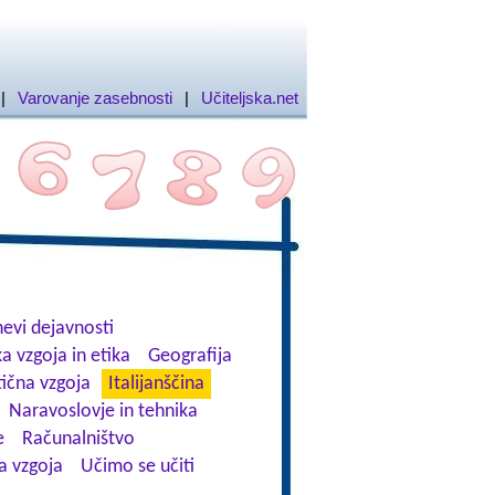
|
Varovanje zasebnosti
|
Učiteljska.net
evi dejavnosti
a vzgoja in etika
Geografija
tična vzgoja
Italijanščina
Naravoslovje in tehnika
e
Računalništvo
a vzgoja
Učimo se učiti