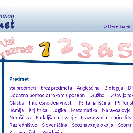
O Devetki.net
Predmet
vsi predmeti
brez predmeta
Angleščina
Biologija
Dn
Dodatna pomoč otrokom s posebn
Družba
Državljansk
Glasba
Interesne dejavnosti
IP: Italijanščina
IP: Turis
Kemija
Knjižnica
Logika
Matematika
Naravoslovje
Nemščina
Podaljšano bivanje
Praznovanja in prireditv
Razredništvo
Slovenščina
Spoznavanje okolja
Športn
Zabavna šola
Zgodovina