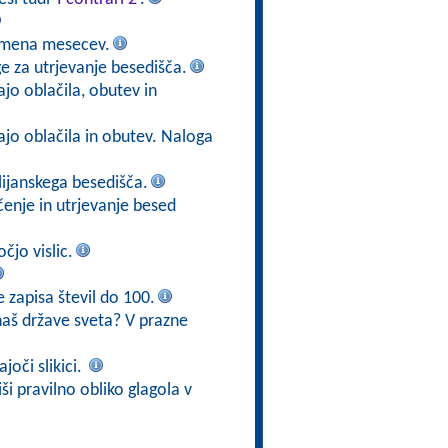
i imena mesecev.
ge za utrjevanje besedišča.
jo oblačila, obutev in
ajo oblačila in obutev. Naloga
alijanskega besedišča.
učenje in utrjevanje besed
čjo vislic.
e zapisa števil do 100.
aš države sveta? V prazne
joči slikici.
iši pravilno obliko glagola v