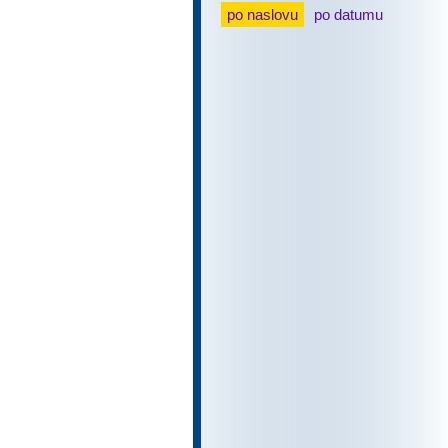
po naslovu
po datumu