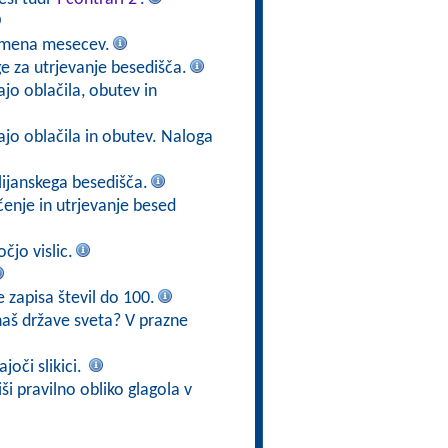
i imena mesecev.
ge za utrjevanje besedišča.
jo oblačila, obutev in
ajo oblačila in obutev. Naloga
alijanskega besedišča.
učenje in utrjevanje besed
čjo vislic.
e zapisa števil do 100.
aš države sveta? V prazne
joči slikici.
iši pravilno obliko glagola v