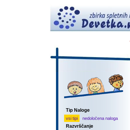
Tip Naloge
vsi tipi
nedoločena naloga
Razvrščanje