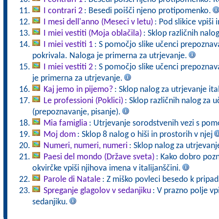
I contrari 2
: Besedi poišči njeno protipomenko.
I mesi dell'anno (Meseci v letu)
: Pod slikice vpiš
I miei vestiti (Moja oblačila)
: Sklop različnih nalo
I miei vestiti 1
: S pomočjo slike učenci prepoznava
pokrivala. Naloga je primerna za utrjevanje.
I miei vestiti 2
: S pomočjo slike učenci prepoznav
je primerna za utrjevanje.
Kaj jemo in pijemo?
: Sklop nalog za utrjevanje it
Le professioni (Poklici)
: Sklop različnih nalog za 
(prepoznavanje, pisanje).
Mia famiglia
: Utrjevanje sorodstvenih vezi s pomo
Moj dom
: Sklop 8 nalog o hiši in prostorih v njej
Numeri, numeri, numeri
: Sklop nalog za utrjevanj
Paesi del mondo (Države sveta)
: Kako dobro pozn
okvirčke vpiši njihova imena v italijanščini.
Parole di Natale
: Z miško povleci besedo k pripada
Spreganje glagolov v sedanjiku
: V prazno polje vp
sedanjiku.