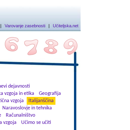
|
Varovanje zasebnosti
|
Učiteljska.net
evi dejavnosti
a vzgoja in etika
Geografija
tična vzgoja
Italijanščina
Naravoslovje in tehnika
e
Računalništvo
a vzgoja
Učimo se učiti