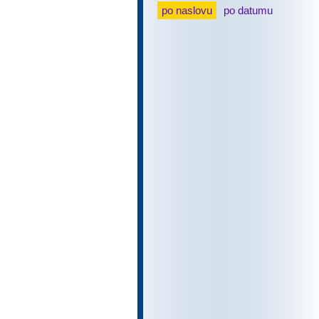
po naslovu
po datumu