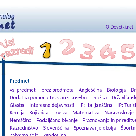
O Devetki.net
Predmet
vsi predmeti
brez predmeta
Angleščina
Biologija
Dn
Dodatna pomoč otrokom s posebn
Družba
Državljansk
Glasba
Interesne dejavnosti
IP: Italijanščina
IP: Turis
Kemija
Knjižnica
Logika
Matematika
Naravoslovje
Nemščina
Podaljšano bivanje
Praznovanja in prireditv
Razredništvo
Slovenščina
Spoznavanje okolja
Športn
Zabavna šola
Zgodovina