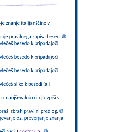
oje znanje italijanščine v
vanje pravilnega zapisa besed.
ovlečeš besedo k pripadajoči
ovlečeš besedo k pripadajoči
ovlečeš besedo k pripadajoči
lečeš sliko k besedi (ali
pomanjševalnico in jo vpiši v
oraš izbrati pravilni predlog.
rjevanje oz. preverjanje znanja
eši tudi
I contrari 2
.