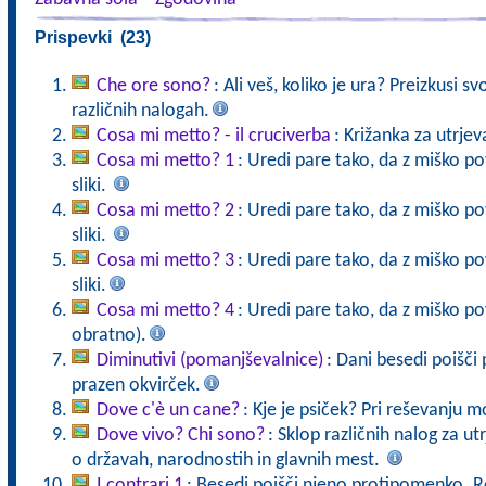
Prispevki (23)
Che ore sono?
: Ali veš, koliko je ura? Preizkusi sv
različnih nalogah.
Cosa mi metto? - il cruciverba
: Križanka za utrje
Cosa mi metto? 1
: Uredi pare tako, da z miško p
sliki.
Cosa mi metto? 2
: Uredi pare tako, da z miško p
sliki.
Cosa mi metto? 3
: Uredi pare tako, da z miško p
sliki.
Cosa mi metto? 4
: Uredi pare tako, da z miško pov
obratno).
Diminutivi (pomanjševalnice)
: Dani besedi poišči 
prazen okvirček.
Dove c'è un cane?
: Kje je psiček? Pri reševanju m
Dove vivo? Chi sono?
: Sklop različnih nalog za ut
o državah, narodnostih in glavnih mest.
I contrari 1
: Besedi poišči njeno protipomenko. R