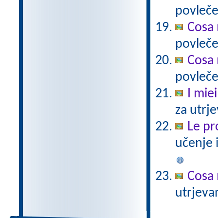
povleče
Cosa 
povleče
Cosa 
povleče
I miei
za utrj
Le pro
učenje 
Cosa 
utrjeva