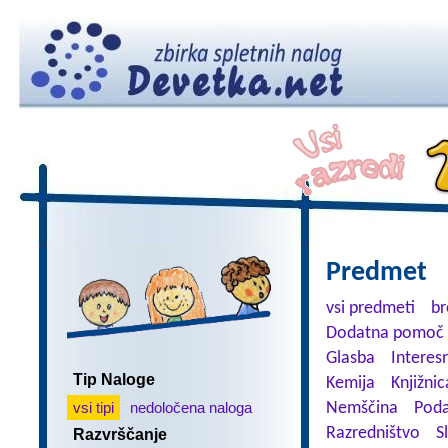
Predmet
vsi predmeti
br
Dodatna pomoč 
Glasba
Interes
Tip Naloge
Kemija
Knjižnic
vsi tipi
nedoločena naloga
Nemščina
Poda
Razredništvo
S
Razvrščanje