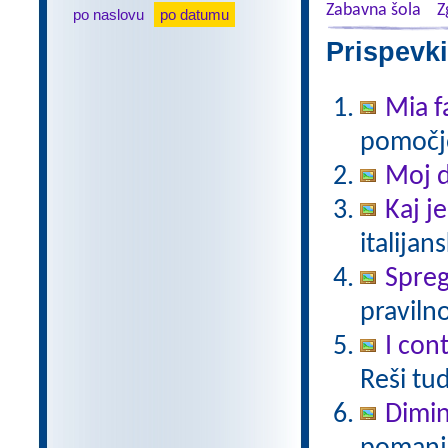
Zabavna šola
Z
po naslovu
po datumu
Prispevki
Mia f
pomočjo
Moj 
Kaj j
italijan
Spreg
pravilno
I cont
Reši tu
Dimin