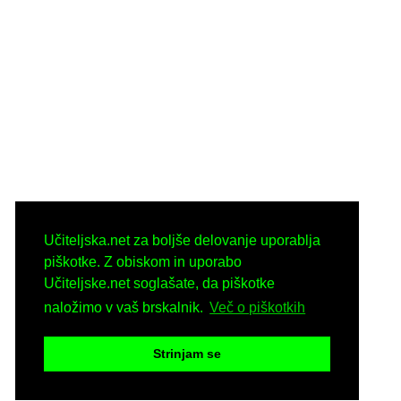
Učiteljska.net za boljše delovanje uporablja
piškotke. Z obiskom in uporabo
Učiteljske.net soglašate, da piškotke
naložimo v vaš brskalnik.
Več o piškotkih
Strinjam se