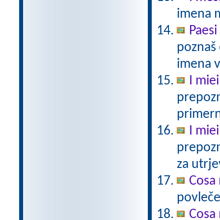
imena 
Paesi
poznaš 
imena v 
I miei
prepozn
primern
I miei
prepozn
za utrje
Cosa 
povlečeš
Cosa 