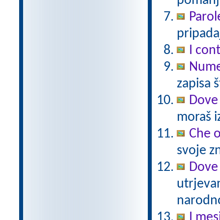
pomanjš
Parol
pripadaj
I cont
Numer
zapisa š
Dove 
moraš iz
Che 
svoje zn
Dove 
utrjeva
narodno
I mes