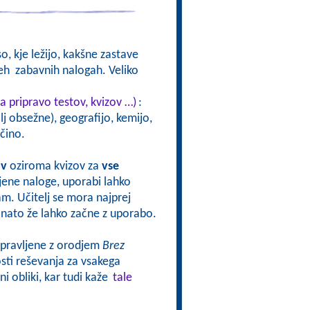
o, kje ležijo, kakšne zastave
 teh zabavnih nalogah. Veliko
a pripravo testov, kvizov …)
:
j obsežne), geografijo, kemijo,
čino.
ov
oziroma kvizov za
vse
vljene naloge, uporabi lahko
sam. Učitelj se mora najprej
oj nato že lahko začne z uporabo.
ripravljene z orodjem
Brez
ti reševanja za vsakega
i obliki, kar tudi kaže
tale