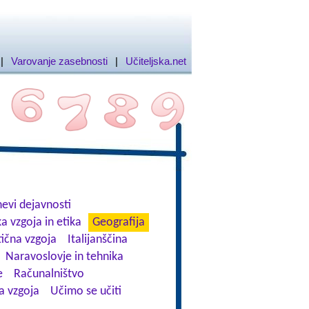
|
Varovanje zasebnosti
|
Učiteljska.net
evi dejavnosti
a vzgoja in etika
Geografija
tična vzgoja
Italijanščina
Naravoslovje in tehnika
e
Računalništvo
a vzgoja
Učimo se učiti