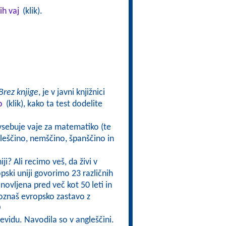
ih vaj
(klik).
Brez knjige
, je v javni knjižnici
o
(klik), kako ta test dodelite
 vsebuje vaje za matematiko (te
gleščino, nemščino, španščino in
iji? Ali recimo veš, da živi v
opski uniji govorimo 23 različnih
anovljena pred več kot 50 leti in
i poznaš evropsko zastavo z
vidu. Navodila so v angleščini.