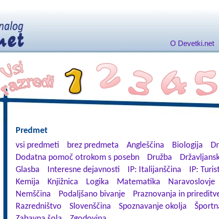
O Devetki.net
Predmet
vsi predmeti
brez predmeta
Angleščina
Biologija
Dn
Dodatna pomoč otrokom s posebn
Družba
Državljansk
Glasba
Interesne dejavnosti
IP: Italijanščina
IP: Turis
Kemija
Knjižnica
Logika
Matematika
Naravoslovje
Nemščina
Podaljšano bivanje
Praznovanja in prireditv
Razredništvo
Slovenščina
Spoznavanje okolja
Športn
Zabavna šola
Zgodovina