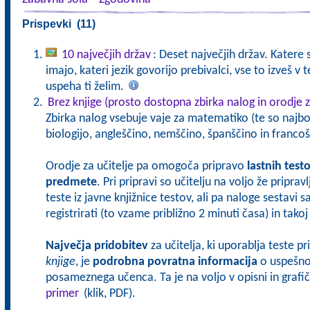
Prispevki (11)
10 največjih držav
: Deset največjih držav. Katere s
imajo, kateri jezik govorijo prebivalci, vse to izveš v
uspeha ti želim.
Brez knjige (prosto dostopna zbirka nalog in orodje z
Zbirka nalog vsebuje vaje za matematiko (te so najbol
biologijo, angleščino, nemščino, španščino in francoš
Orodje za učitelje pa omogoča pripravo
lastnih test
predmete
. Pri pripravi so učitelju na voljo že pripra
teste iz javne knjižnice testov, ali pa naloge sestavi 
registrirati (to vzame približno 2 minuti časa) in tak
Največja pridobitev
za učitelja, ki uporablja teste p
knjige
, je
podrobna povratna informacija
o uspešnos
posameznega učenca. Ta je na voljo v opisni in grafičn
primer
(klik, PDF).