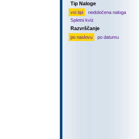
Tip Naloge
vsi tipi
nedoločena naloga
Spletni kviz
Razvrščanje
po naslovu
po datumu