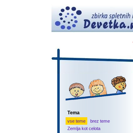
Tema
vse teme
brez teme
Zemlja kot celota