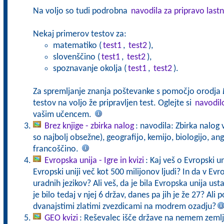
Na voljo so tudi podrobna
navodila za pripravo lastn
Nekaj primerov testov za:
matematiko (
test1
,
test2
),
slovenščino (
test1
,
test2
),
spoznavanje okolja (
test1
,
test2
).
Za spremljanje znanja poštevanke s pomočjo orodja
testov na voljo že pripravljen test. Oglejte si
navodil
vašim učencem.
Brez knjige - zbirka nalog
: navodila: Zbirka nalog
so najbolj obsežne), geografijo, kemijo, biologijo, an
francoščino.
Evropska unija - Igre in kvizi
: Kaj veš o Evropski un
Evropski uniji več kot 500 milijonov ljudi? In da v Evr
uradnih jezikov? Ali veš, da je bila Evropska unija ust
je bilo tedaj v njej 6 držav, danes pa jih je že 27? Al
dvanajstimi zlatimi zvezdicami na modrem ozadju?
GEO kvizi
: Reševalec išče države na nemem zemlje