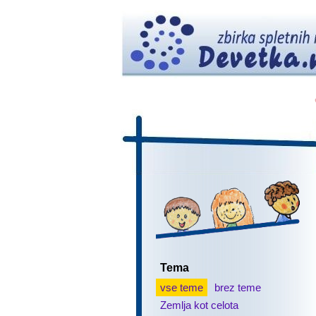
Tema
vse teme
brez teme
Zemlja kot celota