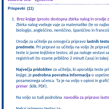
Prispevki (11)
Brez knjige (prosto dostopna zbirka nalog in orodje z
Zbirka nalog vsebuje vaje za matematiko (te so najbol
biologijo, angleščino, nemščino, španščino in francoš
Orodje za učitelje pa omogoča pripravo
lastnih test
predmete
. Pri pripravi so učitelju na voljo že pripra
teste iz javne knjižnice testov, ali pa naloge sestavi 
registrirati (to vzame približno 2 minuti časa) in tak
Največja pridobitev
za učitelja, ki uporablja teste p
knjige
, je
podrobna povratna informacija
o uspešnos
posameznega učenca. Ta je na voljo v opisni in grafičn
primer
(klik, PDF).
Na voljo so tudi podrobna
navodila za pripravo lastn
Nekaj primerov testov za: