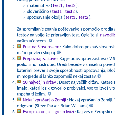
matematiko (
test1
,
test2
),
slovenščino (
test1
,
test2
),
spoznavanje okolja (
test1
,
test2
).
Za spremljanje znanja poštevanke s pomočjo orodja
testov na voljo že pripravljen test. Oglejte si
navodil
vašim učencem.
Pust na Slovenskem
: Kako dobro poznaš slovenske
miško povleci skupaj.
Prepoznaj zastave
: Kaj je pravzaprav zastava? V 
jezika smo našli opis. Uredi besede v smiselno poved
katerimi preveriš svoje sposobnosti opazovanja, izloč
mimogrede si lahko zapomniš nekaj zastav.
10 največjih držav
: Deset največjih držav. Katere s
imajo, kateri jezik govorijo prebivalci, vse to izveš v
uspeha ti želim.
Nekaj vprašanj o Zemlji
: Nekaj vprašanj o Zemlji. 
odgovori (Steve Parker, Brian Williams)
Evropska unija - Igre in kvizi
: Kaj veš o Evropski un