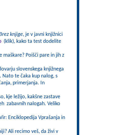
Brez knjige
, je v javni knjižnici
o
(klik), kako ta test dodelite
 maškare? Poišči pare in jih z
Slovarju slovenskega knjižnega
. Nato te čaka kup nalog, s
anja, primerjanja. In
o, kje ležijo, kakšne zastave
 teh zabavnih nalogah. Veliko
Vir: Enciklopedija Vprašanja in
iji? Ali recimo veš, da živi v