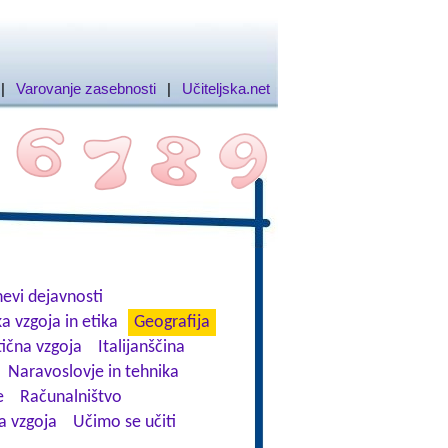
|
Varovanje zasebnosti
|
Učiteljska.net
evi dejavnosti
a vzgoja in etika
Geografija
tična vzgoja
Italijanščina
Naravoslovje in tehnika
e
Računalništvo
a vzgoja
Učimo se učiti