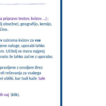
a pripravo testov, kvizov …)
:
j obsežne), geografijo, kemijo,
čino.
ov
oziroma kvizov za
vse
vljene naloge, uporabi lahko
sam. Učitelj se mora najprej
oj nato že lahko začne z uporabo.
ripravljene z orodjem
Brez
ti reševanja za vsakega
i obliki, kar tudi kaže
tale
ih vaj
(klik).