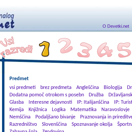
O Devetki.net
Predmet
vsi predmeti
brez predmeta
Angleščina
Biologija
Dn
Dodatna pomoč otrokom s posebn
Družba
Državljansk
Glasba
Interesne dejavnosti
IP: Italijanščina
IP: Turis
Kemija
Knjižnica
Logika
Matematika
Naravoslovje
Nemščina
Podaljšano bivanje
Praznovanja in prireditv
Razredništvo
Slovenščina
Spoznavanje okolja
Športn
Zabavna šola
Zgodovina