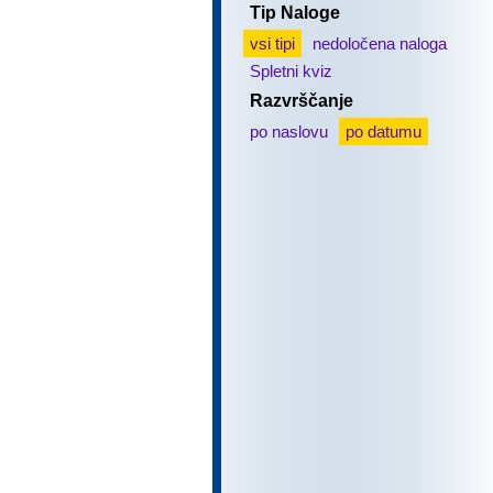
Tip Naloge
vsi tipi
nedoločena naloga
Spletni kviz
Razvrščanje
po naslovu
po datumu